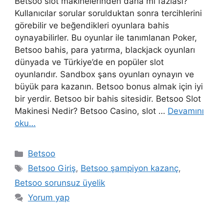
Betsoo slot makinelerinden daha mı fazlası?
Kullanıcılar sorular sorulduktan sonra tercihlerini
görebilir ve beğendikleri oyunlara bahis
oynayabilirler. Bu oyunlar ile tanımlanan Poker,
Betsoo bahis, para yatırma, blackjack oyunları
dünyada ve Türkiye’de en popüler slot
oyunlarıdır. Sandbox şans oyunları oynayın ve
büyük para kazanın. Betsoo bonus almak için iyi
bir yerdir. Betsoo bir bahis sitesidir. Betsoo Slot
Makinesi Nedir? Betsoo Casino, slot …
Devamını
oku…
Kategoriler
Betsoo
Etiketler
Betsoo Giriş
,
Betsoo şampiyon kazanç
,
Betsoo sorunsuz üyelik
Yorum yap