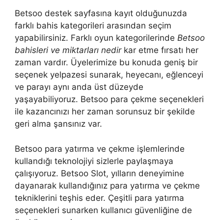
Betsoo destek sayfasına kayıt olduğunuzda
farklı bahis kategorileri arasından seçim
yapabilirsiniz. Farklı oyun kategorilerinde
Betsoo
bahisleri ve miktarları nedir
kar etme fırsatı her
zaman vardır. Üyelerimize bu konuda geniş bir
seçenek yelpazesi sunarak, heyecanı, eğlenceyi
ve parayı aynı anda üst düzeyde
yaşayabiliyoruz. Betsoo para çekme seçenekleri
ile kazancınızı her zaman sorunsuz bir şekilde
geri alma şansınız var.
Betsoo para yatırma ve çekme işlemlerinde
kullandığı teknolojiyi sizlerle paylaşmaya
çalışıyoruz. Betsoo Slot, yılların deneyimine
dayanarak kullandığınız para yatırma ve çekme
tekniklerini teşhis eder. Çeşitli para yatırma
seçenekleri sunarken kullanıcı güvenliğine de