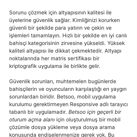
Sorunu çözmek için altyapısının kalitesi ile
üyelerine güvenlik sağlar. Kimliğinizi korurken
güvenli bir şekilde para yatırın ve çekin ve
işlemleri tamamlayın. Hızlı bir şekilde en iyi canlı
bahisçi kategorisinin zirvesine yükseldi. Yüksek
kaliteli altyapısı ile dikkat çekmektedir. Altyapı
noktalarında her matris sertifikası bir
kriptografik uygulama ile birlikte gelir.
Güvenlik sorunları, muhtemelen bugünlerde
bahisçilerin ve oyuncuların karşılaştığı en yaygın
sorunlardan biridir. Betsoo, mobil uygulama
kurulumu gerektirmeyen Responsive adlı tarayıcı
tabanlı bir uygulamadır.
Betsoo için geçerli bir
oturum açma alanı
için oluşturulmuş bir mobil
çözümle dosya yükleme veya dosya arama
konusunda endişelenmenize gerek yok. Bu