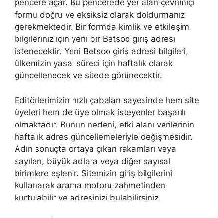
pencere açar. Bu pencerede yer alan çevrimiçi
formu doğru ve eksiksiz olarak doldurmanız
gerekmektedir. Bir formda kimlik ve etkileşim
bilgileriniz için yeni bir Betsoo giriş adresi
istenecektir. Yeni Betsoo giriş adresi bilgileri,
ülkemizin yasal süreci için haftalık olarak
güncellenecek ve sitede görünecektir.
Editörlerimizin hızlı çabaları sayesinde hem site
üyeleri hem de üye olmak isteyenler başarılı
olmaktadır. Bunun nedeni, etki alanı verilerinin
haftalık adres güncellemeleriyle değişmesidir.
Adın sonuçta ortaya çıkan rakamları veya
sayıları, büyük adlara veya diğer sayısal
birimlere eşlenir. Sitemizin giriş bilgilerini
kullanarak arama motoru zahmetinden
kurtulabilir ve adresinizi bulabilirsiniz.