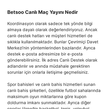
Betsoo Canlı Maç Yayını Nedir
Koordinasyon olarak sadece tek yönde bilgi
almaya dayalı olarak değerlendiriyoruz. Ancak
canlı destek hatları ve müşteri hizmetleri de
sıklıkla kullanılmaktadır. Bunlar Çevrimiçi Davet
Merkezi’nin yöntemlerinden bazılarıdır. Ayrıca
destek e-posta adresimize bir e-posta
gönderebilirsiniz. İlk adres Canlı Destek olarak
adlandırılır ve anında müdahale gerektiren
sorunlar için onlarla iletişime geçmelisiniz.
Spor bahisleri ve canlı bahis hizmetleri sunan
canlı bahis şirketleri, özellikle futbol sahalarında
maksimum oyun miktarlarına göre kupon
doldurma imkanı sunmaktadır. Ayrıca diğer
sporlar (örneğin basketbol, tenis, voleybol,