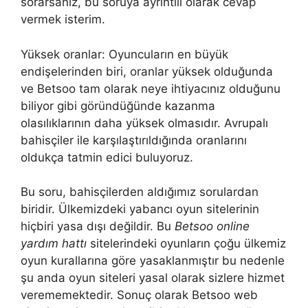
sorarsanız, bu soruya ayrıntılı olarak cevap
vermek isterim.
Yüksek oranlar: Oyuncuların en büyük
endişelerinden biri, oranlar yüksek olduğunda
ve Betsoo tam olarak neye ihtiyacınız olduğunu
biliyor gibi göründüğünde kazanma
olasılıklarının daha yüksek olmasıdır. Avrupalı
bahisçiler ile karşılaştırıldığında oranlarını
oldukça tatmin edici buluyoruz.
Bu soru, bahisçilerden aldığımız sorulardan
biridir. Ülkemizdeki yabancı oyun sitelerinin
hiçbiri yasa dışı değildir. Bu
Betsoo online
yardım hattı
sitelerindeki oyunların çoğu ülkemiz
oyun kurallarına göre yasaklanmıştır bu nedenle
şu anda oyun siteleri yasal olarak sizlere hizmet
verememektedir. Sonuç olarak Betsoo web