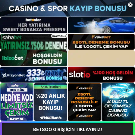
×
BETSOO GİRİŞ İÇİN TIKLAYINIZ!