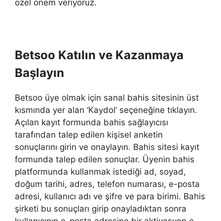
özel önem veriyoruz.
Betsoo Katılın ve Kazanmaya
Başlayın
Betsoo üye olmak için sanal bahis sitesinin üst
kısmında yer alan ‘Kaydol’ seçeneğine tıklayın.
Açılan kayıt formunda bahis sağlayıcısı
tarafından talep edilen kişisel anketin
sonuçlarını girin ve onaylayın. Bahis sitesi kayıt
formunda talep edilen sonuçlar. Üyenin bahis
platformunda kullanmak istediği ad, soyad,
doğum tarihi, adres, telefon numarası, e-posta
adresi, kullanıcı adı ve şifre ve para birimi. Bahis
şirketi bu sonuçları girip onayladıktan sonra
kullanıcının e-posta adresine bir aktivasyon e-