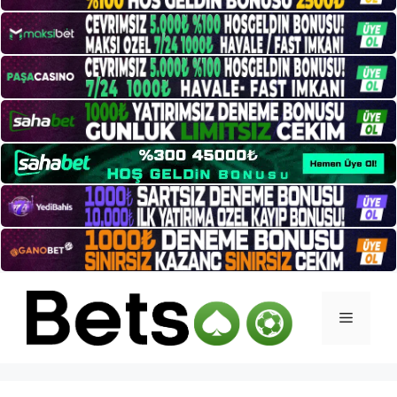
İçeriğe
atla
Menü