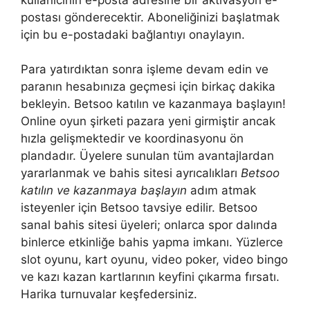
postası gönderecektir. Aboneliğinizi başlatmak
için bu e-postadaki bağlantıyı onaylayın.
Para yatırdıktan sonra işleme devam edin ve
paranın hesabınıza geçmesi için birkaç dakika
bekleyin. Betsoo katılın ve kazanmaya başlayın!
Online oyun şirketi pazara yeni girmiştir ancak
hızla gelişmektedir ve koordinasyonu ön
plandadır. Üyelere sunulan tüm avantajlardan
yararlanmak ve bahis sitesi ayrıcalıkları
Betsoo
katılın ve kazanmaya başlayın
adım atmak
isteyenler için Betsoo tavsiye edilir. Betsoo
sanal bahis sitesi üyeleri; onlarca spor dalında
binlerce etkinliğe bahis yapma imkanı. Yüzlerce
slot oyunu, kart oyunu, video poker, video bingo
ve kazı kazan kartlarının keyfini çıkarma fırsatı.
Harika turnuvalar keşfedersiniz.