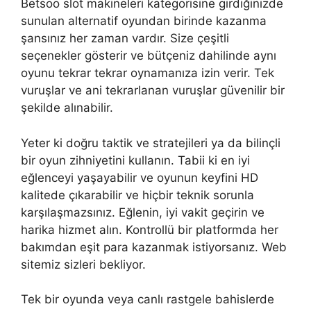
Betsoo slot makineleri kategorisine girdiğinizde
sunulan alternatif oyundan birinde kazanma
şansınız her zaman vardır. Size çeşitli
seçenekler gösterir ve bütçeniz dahilinde aynı
oyunu tekrar tekrar oynamanıza izin verir. Tek
vuruşlar ve ani tekrarlanan vuruşlar güvenilir bir
şekilde alınabilir.
Yeter ki doğru taktik ve stratejileri ya da bilinçli
bir oyun zihniyetini kullanın. Tabii ki en iyi
eğlenceyi yaşayabilir ve oyunun keyfini HD
kalitede çıkarabilir ve hiçbir teknik sorunla
karşılaşmazsınız. Eğlenin, iyi vakit geçirin ve
harika hizmet alın. Kontrollü bir platformda her
bakımdan eşit para kazanmak istiyorsanız. Web
sitemiz sizleri bekliyor.
Tek bir oyunda veya canlı rastgele bahislerde