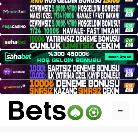
İçeriğe
atla
Menü