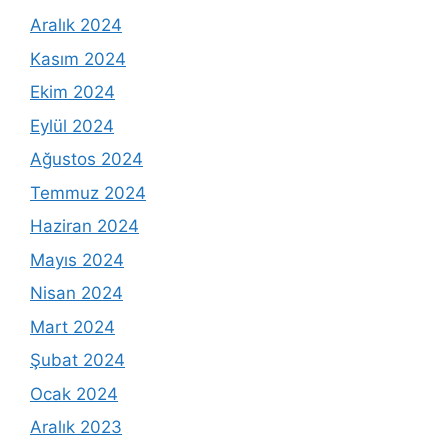
Aralık 2024
Kasım 2024
Ekim 2024
Eylül 2024
Ağustos 2024
Temmuz 2024
Haziran 2024
Mayıs 2024
Nisan 2024
Mart 2024
Şubat 2024
Ocak 2024
Aralık 2023