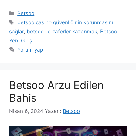
Kategoriler
Betsoo
Etiketler
betsoo casino güvenliğinin korunmasını
sağlar
,
betsoo i̇le zaferler kazanmak
,
Betsoo
Yeni Giriş
Yorum yap
Betsoo Arzu Edilen
Bahis
Nisan 6, 2024
Yazarı:
Betsoo