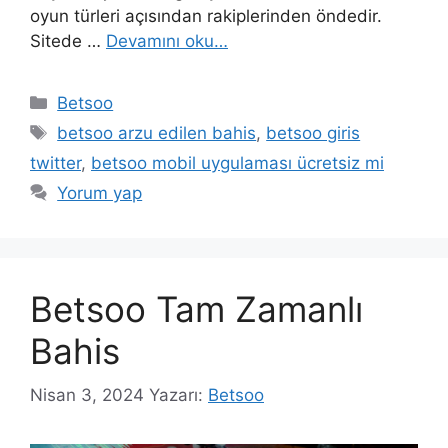
oyun türleri açısından rakiplerinden öndedir.
Sitede …
Devamını oku…
Kategoriler
Betsoo
Etiketler
betsoo arzu edilen bahis
,
betsoo giris
twitter
,
betsoo mobil uygulaması ücretsiz mi
Yorum yap
Betsoo Tam Zamanlı
Bahis
Nisan 3, 2024
Yazarı:
Betsoo