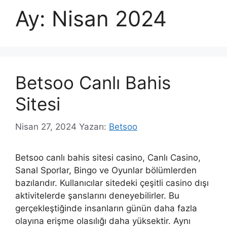
Ay:
Nisan 2024
Betsoo Canlı Bahis
Sitesi
Nisan 27, 2024
Yazarı:
Betsoo
Betsoo canlı bahis sitesi casino, Canlı Casino,
Sanal Sporlar, Bingo ve Oyunlar bölümlerden
bazılarıdır. Kullanıcılar sitedeki çeşitli casino dışı
aktivitelerde şanslarını deneyebilirler. Bu
gerçekleştiğinde insanların günün daha fazla
olayına erişme olasılığı daha yüksektir. Aynı