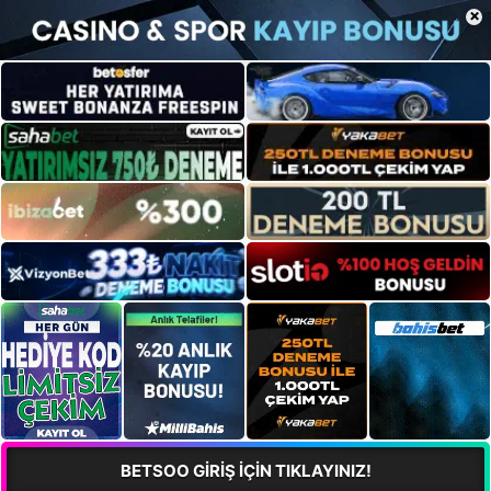
×
BETSOO GİRİŞ İÇİN TIKLAYINIZ!