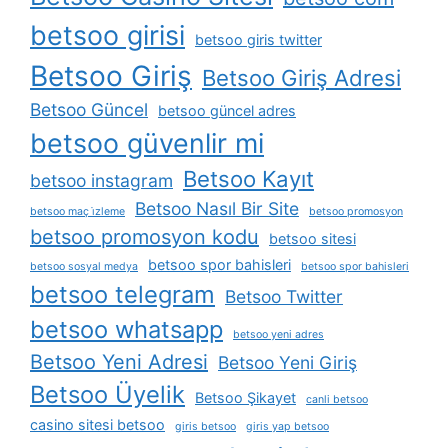
betsoo girisi
betsoo giris twitter
Betsoo Giriş
Betsoo Giriş Adresi
Betsoo Güncel
betsoo güncel adres
betsoo güvenlir mi
Betsoo Kayıt
betsoo instagram
Betsoo Nasıl Bir Site
betsoo maç i̇zleme
betsoo promosyon
betsoo promosyon kodu
betsoo sitesi
betsoo spor bahisleri
betsoo sosyal medya
betsoo spor bahisleri
betsoo telegram
Betsoo Twitter
betsoo whatsapp
betsoo yeni adres
Betsoo Yeni Adresi
Betsoo Yeni Giriş
Betsoo Üyelik
Betsoo Şikayet
canli betsoo
casino sitesi betsoo
giris betsoo
giris yap betsoo