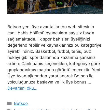
Betsoo yeni üye avantajları bu web sitesinin
canlı bahis bölümü oyunculara sayısız fayda
sağlamaktadır. İlk spor bahisleri üyeliğinizi
değerlendirebilir ve kaynaklarınızı bu kategoriye
ayırabilirsiniz. Basketbol, ​​futbol, ​​tenis, buz
hokeyi gibi spor dallarında kazanma şansınızı
artırın. Canlı bahis seçenekleri, kategoriye göre
gruplandırılmış maçlarla görüntülenecektir. Yeni
Üye Avantajlarından yararlanarak Betsoo ile
yolculuğunuza başlayın ve ilk üye bonus …
Devamını oku…
Kategoriler
Betsoo
Etiketler