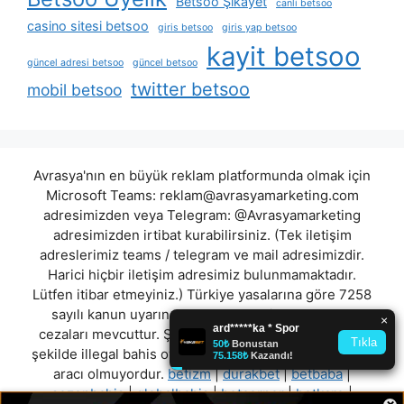
Betsoo Şikayet
canli betsoo
casino sitesi betsoo
giris betsoo
giris yap betsoo
kayit betsoo
güncel adresi betsoo
güncel betsoo
twitter betsoo
mobil betsoo
Avrasya'nın en büyük reklam platformunda olmak için
Microsoft Teams:
reklam@avrasyamarketing.com
adresimizden veya Telegram: @Avrasyamarketing
adresimizden irtibat kurabilirsiniz. (Tek iletişim
adreslerimiz teams / telegram ve mail adresimizdir.
Harici hiçbir iletişim adresimiz bulunmamaktadır.
Lütfen itibar etmeyiniz.) Türkiye yasalarına göre 7258
sayılı kanun uyarınca yasa dışı bahis oynamanın
cezaları mevcuttur. Şu an bulunduğunuz site hiç bir
şekilde illegal bahis oyunları oynatmıyor ve oynamaya
aracı olmuyordur.
betizm
|
durakbet
|
betbaba
|
sezonbahis
|
globalbahis
|
betcorner
|
betkare
|
×