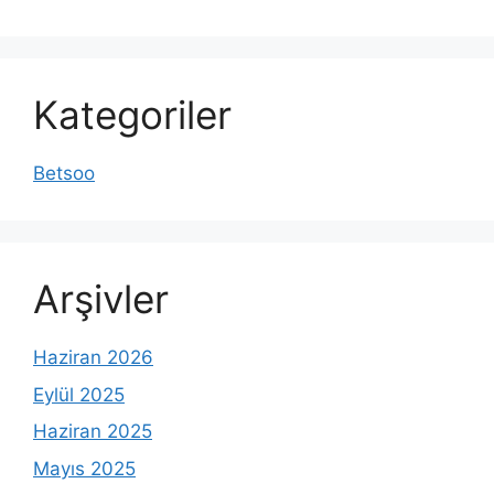
Kategoriler
Betsoo
Arşivler
Haziran 2026
Eylül 2025
Haziran 2025
Mayıs 2025