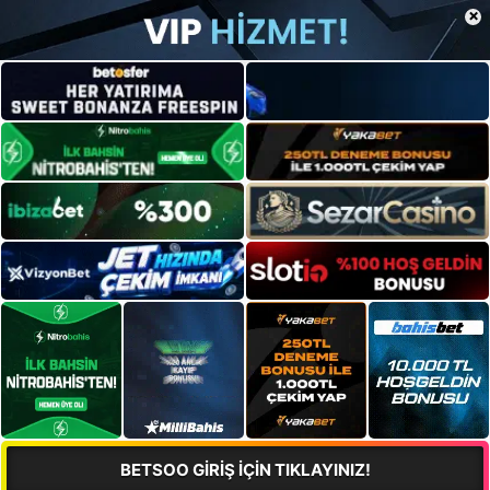
×
BETSOO GİRİŞ İÇİN TIKLAYINIZ!