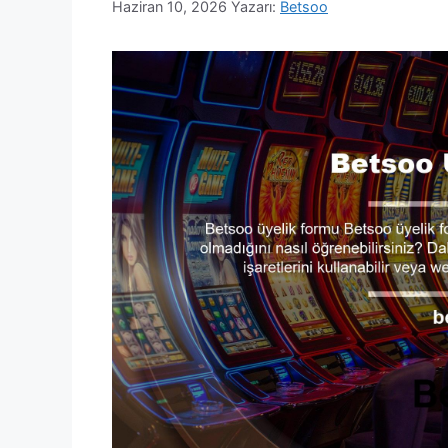
Haziran 10, 2026
Yazarı:
Betsoo