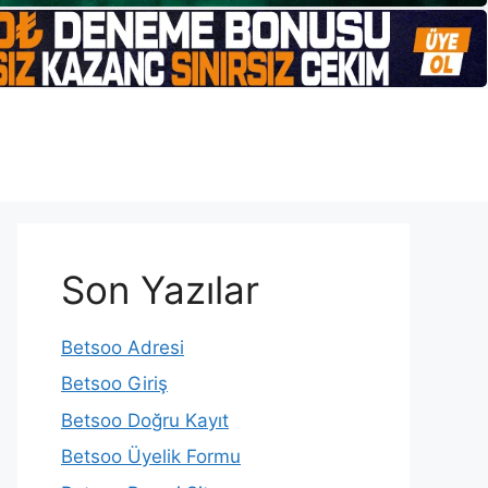
Son Yazılar
Betsoo Adresi
Betsoo Giriş
Betsoo Doğru Kayıt
Betsoo Üyelik Formu