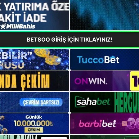
BETSOO GİRİŞ İÇİN TIKLAYINIZ!