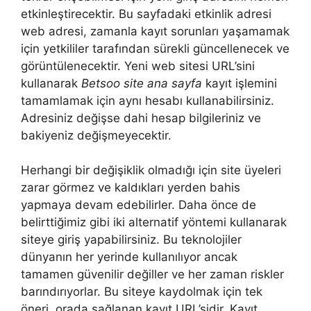
etkinleştirecektir. Bu sayfadaki etkinlik adresi
web adresi, zamanla kayıt sorunları yaşamamak
için yetkililer tarafından sürekli güncellenecek ve
görüntülenecektir. Yeni web sitesi URL’sini
kullanarak
Betsoo site ana sayfa
kayıt işlemini
tamamlamak için aynı hesabı kullanabilirsiniz.
Adresiniz değişse dahi hesap bilgileriniz ve
bakiyeniz değişmeyecektir.
Herhangi bir değişiklik olmadığı için site üyeleri
zarar görmez ve kaldıkları yerden bahis
yapmaya devam edebilirler. Daha önce de
belirttiğimiz gibi iki alternatif yöntemi kullanarak
siteye giriş yapabilirsiniz. Bu teknolojiler
dünyanın her yerinde kullanılıyor ancak
tamamen güvenilir değiller ve her zaman riskler
barındırıyorlar. Bu siteye kaydolmak için tek
öneri, orada sağlanan kayıt URL’sidir. Kayıt