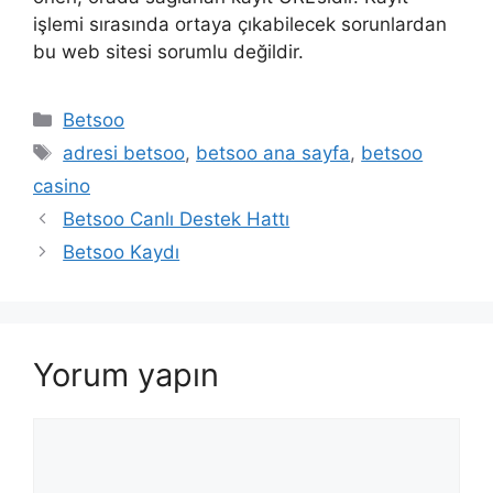
işlemi sırasında ortaya çıkabilecek sorunlardan
bu web sitesi sorumlu değildir.
Kategoriler
Betsoo
Etiketler
adresi betsoo
,
betsoo ana sayfa
,
betsoo
casino
Betsoo Canlı Destek Hattı
Betsoo Kaydı
Yorum yapın
Yorum