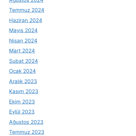
Temmuz 2024
Haziran 2024
Mayıs 2024
Nisan 2024
Mart 2024
Şubat 2024
Ocak 2024
Aralık 2023
Kasım 2023
Ekim 2023
Eylül 2023
Ağustos 2023
Temmuz 2023