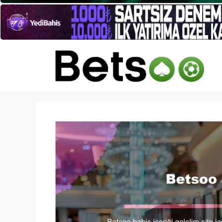
İçeriğe
atla