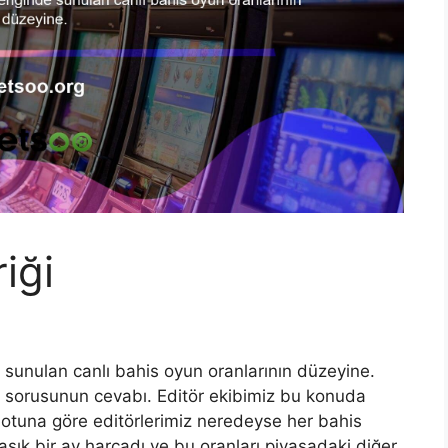
iği
e sunulan canlı bahis oyun oranlarının düzeyine.
i sorusunun cevabı. Editör ekibimiz bu konuda
notuna göre editörlerimiz neredeyse her bahis
aşık bir ay harcadı ve bu oranları piyasadaki diğer