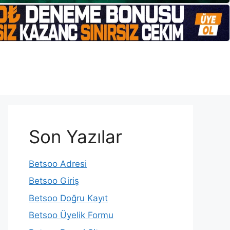
Son Yazılar
Betsoo Adresi
Betsoo Giriş
Betsoo Doğru Kayıt
Betsoo Üyelik Formu