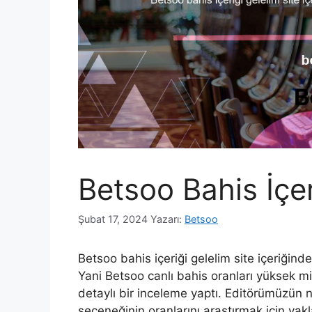
Betsoo Bahis İçer
Şubat 17, 2024
Yazarı:
Betsoo
Betsoo bahis içeriği gelelim site içeriğind
Yani Betsoo canlı bahis oranları yüksek m
detaylı bir inceleme yaptı. Editörümüzün 
seçeneğinin oranlarını araştırmak için yakl