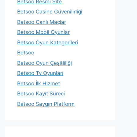
Betsoo Resmi Site
Betsoo Casino Güvenilirliği
Betsoo Canlı Maçlar
Betsoo Mobil Oyunlar
Betsoo Oyun Kategorileri
Betsoo
Betsoo Oyun Çeşitliliği
Betsoo Tv Oyunları
Betsoo İlk Hizmet
Betsoo Kayıt Süreci
Betsoo Saygın Platform