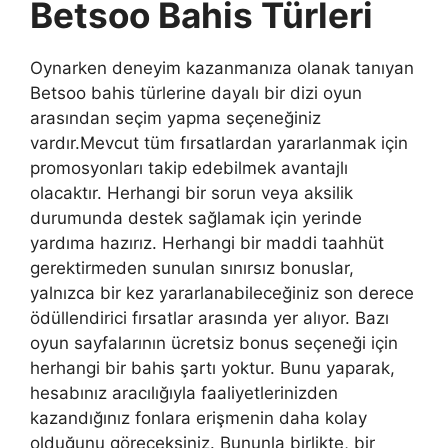
Betsoo Bahis Türleri
Oynarken deneyim kazanmanıza olanak tanıyan
Betsoo bahis türlerine dayalı bir dizi oyun
arasından seçim yapma seçeneğiniz
vardır.Mevcut tüm fırsatlardan yararlanmak için
promosyonları takip edebilmek avantajlı
olacaktır. Herhangi bir sorun veya aksilik
durumunda destek sağlamak için yerinde
yardıma hazırız. Herhangi bir maddi taahhüt
gerektirmeden sunulan sınırsız bonuslar,
yalnızca bir kez yararlanabileceğiniz son derece
ödüllendirici fırsatlar arasında yer alıyor. Bazı
oyun sayfalarının ücretsiz bonus seçeneği için
herhangi bir bahis şartı yoktur. Bunu yaparak,
hesabınız aracılığıyla faaliyetlerinizden
kazandığınız fonlara erişmenin daha kolay
olduğunu göreceksiniz. Bununla birlikte, bir