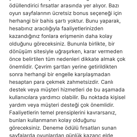
ödüllendirici fırsatlar arasında yer alıyor. Bazı
oyun sayfalarının ücretsiz bonus seçeneği için
herhangi bir bahis şartı yoktur. Bunu yaparak,
hesabınız aracılığıyla faaliyetlerinizden
kazandığınız fonlara erişmenin daha kolay
olduğunu göreceksiniz. Bununla birlikte, bir
dönüşüm sitesiyle uğraşırken, karar vermeden
önce belirtilen tüm nedenleri dikkate almak çok
önemlidir. Çevrim şartları yerine getirildikten
sonra herhangi bir engelle karşılaşmadan
hesaptan para çekmek zahmetsizdir. Canlı
destek veya müşteri hizmetleri de bu aşamada
kullanıcılara yardımcı olabilir. Bu noktada kişisel
yardım veya müşteri desteği çok önemlidir.
Faaliyetlerin temel prensiplerini kavrarsanız,
bunları kullanmanın kolay olduğunu
göreceksiniz. Deneme ödülü fırsatları sunan
sayfalarda oyunlardan günlük kazanç elde