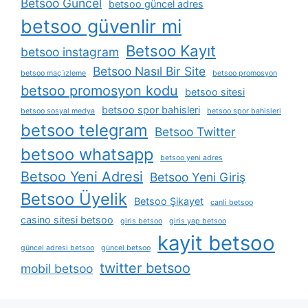
Betsoo Güncel
betsoo güncel adres
betsoo güvenlir mi
Betsoo Kayıt
betsoo instagram
Betsoo Nasıl Bir Site
betsoo maç i̇zleme
betsoo promosyon
betsoo promosyon kodu
betsoo sitesi
betsoo spor bahisleri
betsoo sosyal medya
betsoo spor bahisleri
betsoo telegram
Betsoo Twitter
betsoo whatsapp
betsoo yeni adres
Betsoo Yeni Adresi
Betsoo Yeni Giriş
Betsoo Üyelik
Betsoo Şikayet
canli betsoo
casino sitesi betsoo
giris betsoo
giris yap betsoo
kayit betsoo
güncel adresi betsoo
güncel betsoo
twitter betsoo
mobil betsoo