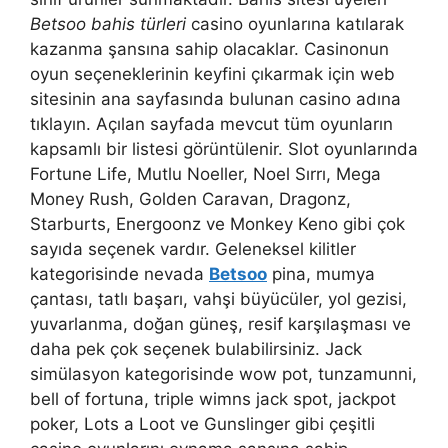
Betsoo bahis türleri
casino oyunlarına katılarak
kazanma şansına sahip olacaklar. Casinonun
oyun seçeneklerinin keyfini çıkarmak için web
sitesinin ana sayfasında bulunan casino adına
tıklayın. Açılan sayfada mevcut tüm oyunların
kapsamlı bir listesi görüntülenir. Slot oyunlarında
Fortune Life, Mutlu Noeller, Noel Sırrı, Mega
Money Rush, Golden Caravan, Dragonz,
Starburts, Energoonz ve Monkey Keno gibi çok
sayıda seçenek vardır. Geleneksel kilitler
kategorisinde nevada
Betsoo
pina, mumya
çantası, tatlı başarı, vahşi büyücüler, yol gezisi,
yuvarlanma, doğan güneş, resif karşılaşması ve
daha pek çok seçenek bulabilirsiniz. Jack
simülasyon kategorisinde wow pot, tunzamunni,
bell of fortuna, triple wimns jack spot, jackpot
poker, Lots a Loot ve Gunslinger gibi çeşitli