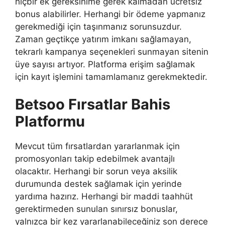
hiçbir ek gereksinime gerek kalmadan ücretsiz
bonus alabilirler. Herhangi bir ödeme yapmanız
gerekmediği için taşınmanız sorunsuzdur.
Zaman geçtikçe yatırım imkanı sağlamayan,
tekrarlı kampanya seçenekleri sunmayan sitenin
üye sayısı artıyor. Platforma erişim sağlamak
için kayıt işlemini tamamlamanız gerekmektedir.
Betsoo Fırsatlar Bahis
Platformu
Mevcut tüm fırsatlardan yararlanmak için
promosyonları takip edebilmek avantajlı
olacaktır. Herhangi bir sorun veya aksilik
durumunda destek sağlamak için yerinde
yardıma hazırız. Herhangi bir maddi taahhüt
gerektirmeden sunulan sınırsız bonuslar,
yalnızca bir kez yararlanabileceğiniz son derece