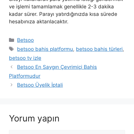
ve işlemi tamamlamak genellikle 2-3 dakika
kadar sürer. Parayı yatırdığınızda kısa sürede
hesabınıza aktarılacaktır.
Kategoriler
Betsoo
Etiketler
betsoo bahis platformu
,
betsoo bahis türleri
,
betsoo tv izle
Betsoo En Saygın Çevrimiçi Bahis
Platformudur
Betsoo Üyelik İptali
Yorum yapın
Yorum