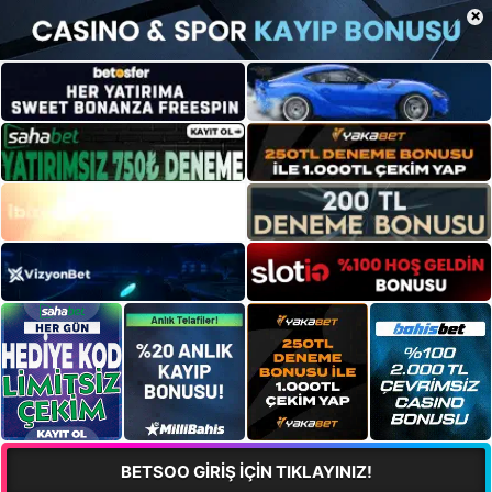
×
BETSOO GİRİŞ İÇİN TIKLAYINIZ!