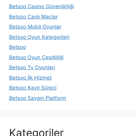
Betsoo Casino Güvenilirliği
Betsoo Canlı Maçlar
Betsoo Mobil Oyunlar
Betsoo Oyun Kategorileri
Betsoo
Betsoo Oyun Çeşitliliği
Betsoo Tv Oyunları
Betsoo İlk Hizmet
Betsoo Kayıt Süreci
Betsoo Saygın Platform
Kategoriler