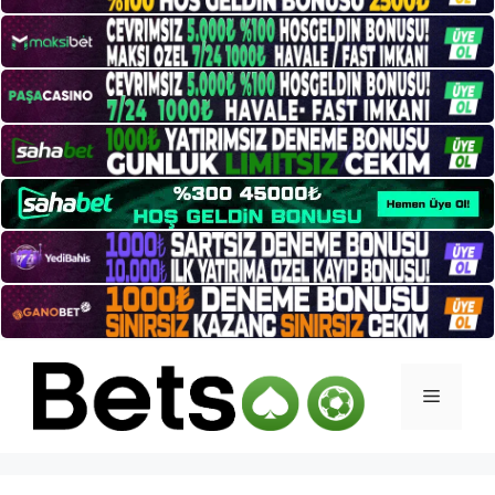
İçeriğe
atla
Menü