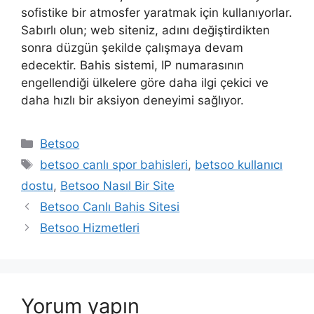
sofistike bir atmosfer yaratmak için kullanıyorlar.
Sabırlı olun; web siteniz, adını değiştirdikten
sonra düzgün şekilde çalışmaya devam
edecektir. Bahis sistemi, IP numarasının
engellendiği ülkelere göre daha ilgi çekici ve
daha hızlı bir aksiyon deneyimi sağlıyor.
Kategoriler
Betsoo
Etiketler
betsoo canlı spor bahisleri
,
betsoo kullanıcı
dostu
,
Betsoo Nasıl Bir Site
Betsoo Canlı Bahis Sitesi
Betsoo Hizmetleri
Yorum yapın