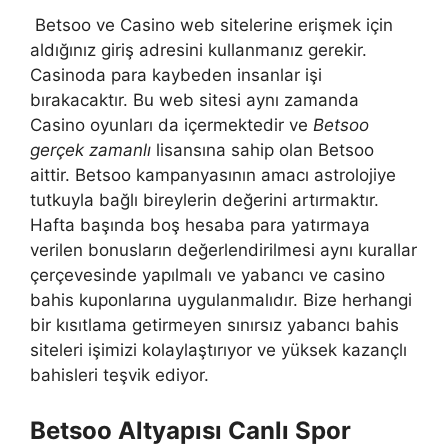
Betsoo ve Casino web sitelerine erişmek için
aldığınız giriş adresini kullanmanız gerekir.
Casinoda para kaybeden insanlar işi
bırakacaktır. Bu web sitesi aynı zamanda
Casino oyunları da içermektedir ve
Betsoo
gerçek zamanlı
lisansına sahip olan Betsoo
aittir. Betsoo kampanyasının amacı astrolojiye
tutkuyla bağlı bireylerin değerini artırmaktır.
Hafta başında boş hesaba para yatırmaya
verilen bonusların değerlendirilmesi aynı kurallar
çerçevesinde yapılmalı ve yabancı ve casino
bahis kuponlarına uygulanmalıdır. Bize herhangi
bir kısıtlama getirmeyen sınırsız yabancı bahis
siteleri işimizi kolaylaştırıyor ve yüksek kazançlı
bahisleri teşvik ediyor.
Betsoo Altyapısı Canlı Spor