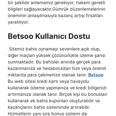
bir şekilde anlamamız gerekiyor; hakem gerekli
bilgileri sağlayacaktır.Gümrük düzenlemelerinin
öneminin anlaşılmasıyla kazanç artışı fırsatları
yaratılıyor.
Betsoo Kullanıcı Dostu
Sitemiz bahis oynamayı sevenlere açık olup,
diğer maçları yüksek çözünürlükte izleme şansı
sunmaktadır. Bu bahisler anında gerçek para
kazanmanıza ve hesabınızdan hızlı veya önemli
miktarda para çekmenize olanak tanır.
Betsoo
Bu web sitesi kredi kartı veya havayolu
kullanarak ödeme yapmanıza ve kredi bölgenizi
artırmanıza olanak tanır. Birçok kişi bu bonusları
kullanarak ek bahis kuponları oluşturabilir ve
kazançlarını bahis sisteminde artırabilir.
Hizmetlerin yanı sıra bonus sistemi de