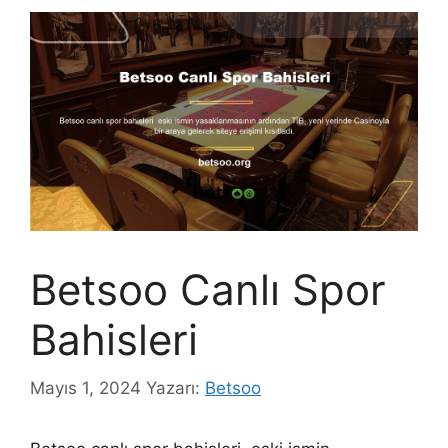
Betsoo Canlı Spor
Bahisleri
Mayıs 1, 2024
Yazarı:
Betsoo