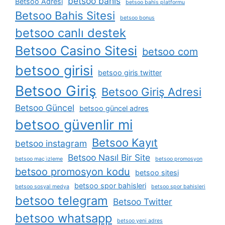
betsoo bahis
Betsoo Adresi
betsoo bahis platformu
Betsoo Bahis Sitesi
betsoo bonus
betsoo canlı destek
Betsoo Casino Sitesi
betsoo com
betsoo girisi
betsoo giris twitter
Betsoo Giriş
Betsoo Giriş Adresi
Betsoo Güncel
betsoo güncel adres
betsoo güvenlir mi
Betsoo Kayıt
betsoo instagram
Betsoo Nasıl Bir Site
betsoo maç i̇zleme
betsoo promosyon
betsoo promosyon kodu
betsoo sitesi
betsoo spor bahisleri
betsoo sosyal medya
betsoo spor bahisleri
betsoo telegram
Betsoo Twitter
betsoo whatsapp
betsoo yeni adres