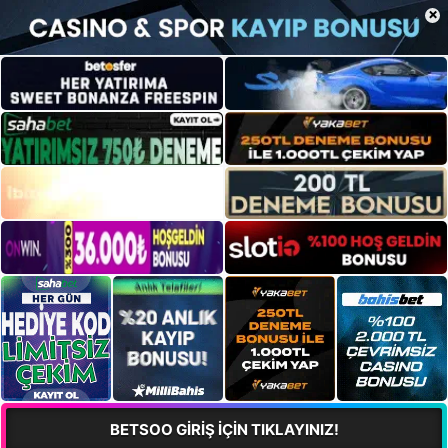
×
BETSOO GİRİŞ İÇİN TIKLAYINIZ!