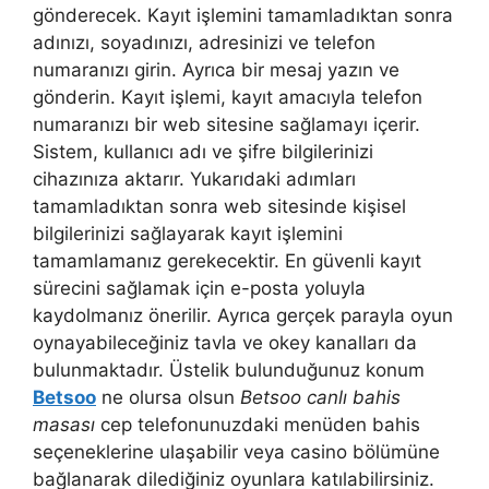
gönderecek. Kayıt işlemini tamamladıktan sonra
adınızı, soyadınızı, adresinizi ve telefon
numaranızı girin. Ayrıca bir mesaj yazın ve
gönderin. Kayıt işlemi, kayıt amacıyla telefon
numaranızı bir web sitesine sağlamayı içerir.
Sistem, kullanıcı adı ve şifre bilgilerinizi
cihazınıza aktarır. Yukarıdaki adımları
tamamladıktan sonra web sitesinde kişisel
bilgilerinizi sağlayarak kayıt işlemini
tamamlamanız gerekecektir. En güvenli kayıt
sürecini sağlamak için e-posta yoluyla
kaydolmanız önerilir. Ayrıca gerçek parayla oyun
oynayabileceğiniz tavla ve okey kanalları da
bulunmaktadır. Üstelik bulunduğunuz konum
Betsoo
ne olursa olsun
Betsoo canlı bahis
masası
cep telefonunuzdaki menüden bahis
seçeneklerine ulaşabilir veya casino bölümüne
bağlanarak dilediğiniz oyunlara katılabilirsiniz.