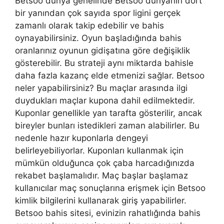
Betsoo dünya genelinde Betsoo dünyanın dört
bir yanından çok sayıda spor ligini gerçek
zamanlı olarak takip edebilir ve bahis
oynayabilirsiniz. Oyun başladığında bahis
oranlarınız oyunun gidişatına göre değişiklik
gösterebilir. Bu strateji aynı miktarda bahisle
daha fazla kazanç elde etmenizi sağlar. Betsoo
neler yapabilirsiniz? Bu maçlar arasında ilgi
duydukları maçlar kupona dahil edilmektedir.
Kuponlar genellikle yan tarafta gösterilir, ancak
bireyler bunları istedikleri zaman alabilirler. Bu
nedenle hazır kuponlarla dengeyi
belirleyebiliyorlar. Kuponları kullanmak için
mümkün olduğunca çok çaba harcadığınızda
rekabet başlamalıdır. Maç başlar başlamaz
kullanıcılar maç sonuçlarına erişmek için Betsoo
kimlik bilgilerini kullanarak giriş yapabilirler.
Betsoo bahis sitesi, evinizin rahatlığında bahis