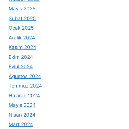
Mayıs 2025
Şubat 2025
Ocak 2025
Aralık 2024
Kasım 2024
Ekim 2024
Eylül 2024
Ağustos 2024
Temmuz 2024
Haziran 2024
Mayıs 2024
Nisan 2024
Mart 2024