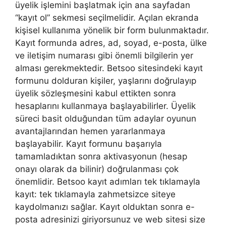
üyelik işlemini başlatmak için ana sayfadan
“kayıt ol” sekmesi seçilmelidir. Açılan ekranda
kişisel kullanıma yönelik bir form bulunmaktadır.
Kayıt formunda adres, ad, soyad, e-posta, ülke
ve iletişim numarası gibi önemli bilgilerin yer
alması gerekmektedir. Betsoo sitesindeki kayıt
formunu dolduran kişiler, yaşlarını doğrulayıp
üyelik sözleşmesini kabul ettikten sonra
hesaplarını kullanmaya başlayabilirler. Üyelik
süreci basit olduğundan tüm adaylar oyunun
avantajlarından hemen yararlanmaya
başlayabilir. Kayıt formunu başarıyla
tamamladıktan sonra aktivasyonun (hesap
onayı olarak da bilinir) doğrulanması çok
önemlidir. Betsoo kayıt adımları tek tıklamayla
kayıt: tek tıklamayla zahmetsizce siteye
kaydolmanızı sağlar. Kayıt olduktan sonra e-
posta adresinizi giriyorsunuz ve web sitesi size