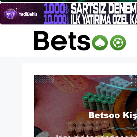
İçeriğe
atla