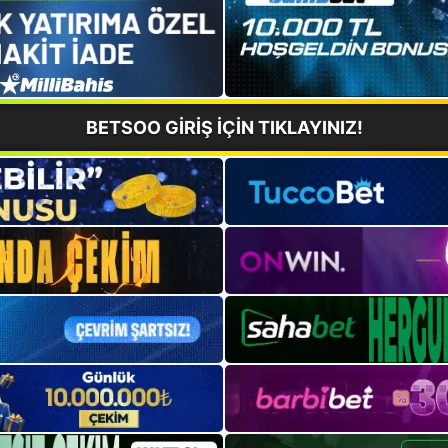
BETSOO GİRİŞ İÇİN TIKLAYINIZ!