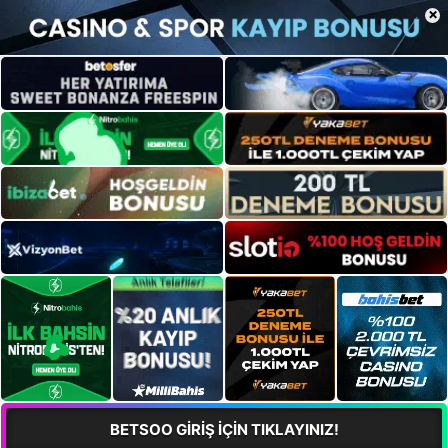
×
BETSOO GİRİŞ İÇİN TIKLAYINIZ!