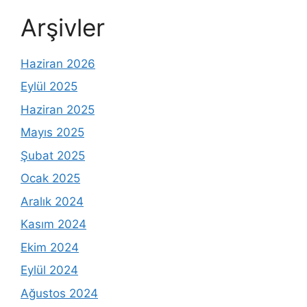
Arşivler
Haziran 2026
Eylül 2025
Haziran 2025
Mayıs 2025
Şubat 2025
Ocak 2025
Aralık 2024
Kasım 2024
Ekim 2024
Eylül 2024
Ağustos 2024