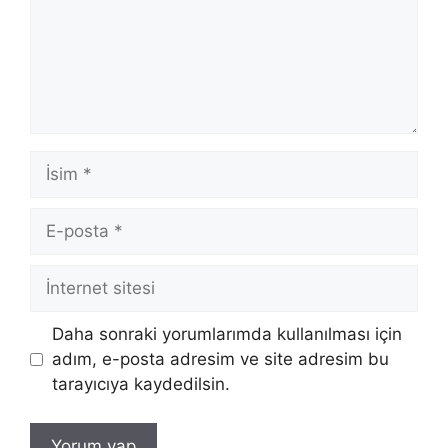
İsim
E-
posta
İnternet
sitesi
Daha sonraki yorumlarımda kullanılması için
adım, e-posta adresim ve site adresim bu
tarayıcıya kaydedilsin.