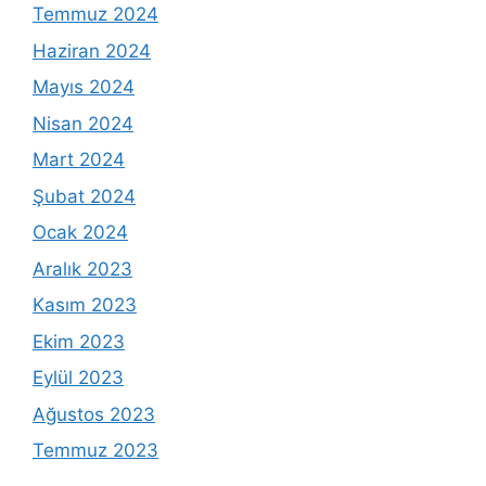
Temmuz 2024
Haziran 2024
Mayıs 2024
Nisan 2024
Mart 2024
Şubat 2024
Ocak 2024
Aralık 2023
Kasım 2023
Ekim 2023
Eylül 2023
Ağustos 2023
Temmuz 2023