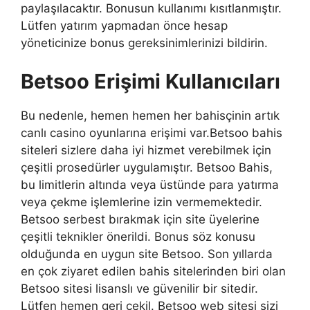
paylaşılacaktır. Bonusun kullanımı kısıtlanmıştır.
Lütfen yatırım yapmadan önce hesap
yöneticinize bonus gereksinimlerinizi bildirin.
Betsoo Erişimi Kullanıcıları
Bu nedenle, hemen hemen her bahisçinin artık
canlı casino oyunlarına erişimi var.Betsoo bahis
siteleri sizlere daha iyi hizmet verebilmek için
çeşitli prosedürler uygulamıştır. Betsoo Bahis,
bu limitlerin altında veya üstünde para yatırma
veya çekme işlemlerine izin vermemektedir.
Betsoo serbest bırakmak için site üyelerine
çeşitli teknikler önerildi. Bonus söz konusu
olduğunda en uygun site Betsoo. Son yıllarda
en çok ziyaret edilen bahis sitelerinden biri olan
Betsoo sitesi lisanslı ve güvenilir bir sitedir.
Lütfen hemen geri çekil. Betsoo web sitesi sizi