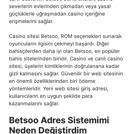
severlerin evlerinden çıkmadan veya yasal
güçlüklerle uğraşmadan casino içeriğine
erişmelerini sağlar.
Casino sitesi Betsoo, ROM seçenekleri sunarak
oyuncuların ilgisini çekmeyi başardı. Diğer
bahisçilerden daha iyi olan Betsoo, en popüler
bahis sitelerinden biridir. Casino ve canlı casino
sitesi, üyelerin kimliklerinin doğrulanana kadar
gizli kalmasını sağlar. Güvenilir bir web sitesinin
en önemli özelliklerinden biri ödeme
yöntemleridir. Yeni web sitesi giriş adresi,
kullanıcıların en uygun şekilde para
kazanmalarını sağlar.
Betsoo Adres Sistemimi
Neden Değiştirdim