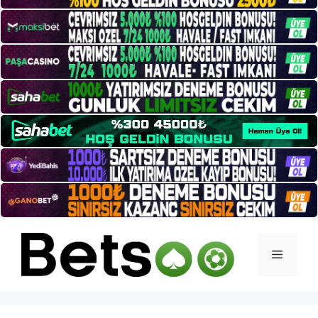
İçeriğe
atla
Menü