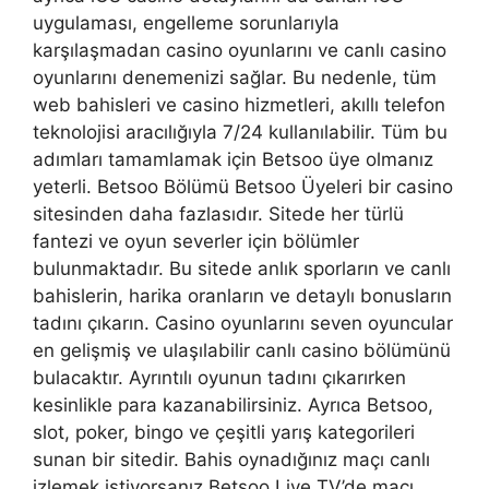
uygulaması, engelleme sorunlarıyla
karşılaşmadan casino oyunlarını ve canlı casino
oyunlarını denemenizi sağlar. Bu nedenle, tüm
web bahisleri ve casino hizmetleri, akıllı telefon
teknolojisi aracılığıyla 7/24 kullanılabilir. Tüm bu
adımları tamamlamak için Betsoo üye olmanız
yeterli. Betsoo Bölümü Betsoo Üyeleri bir casino
sitesinden daha fazlasıdır. Sitede her türlü
fantezi ve oyun severler için bölümler
bulunmaktadır. Bu sitede anlık sporların ve canlı
bahislerin, harika oranların ve detaylı bonusların
tadını çıkarın. Casino oyunlarını seven oyuncular
en gelişmiş ve ulaşılabilir canlı casino bölümünü
bulacaktır. Ayrıntılı oyunun tadını çıkarırken
kesinlikle para kazanabilirsiniz. Ayrıca Betsoo,
slot, poker, bingo ve çeşitli yarış kategorileri
sunan bir sitedir. Bahis oynadığınız maçı canlı
izlemek istiyorsanız Betsoo Live TV’de maçı