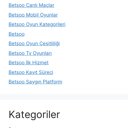
Betsoo Canlı Maçlar
Betsoo Mobil Oyunlar
Betsoo Oyun Kategorileri
Betsoo
Betsoo Oyun Çeşitliliği
Betsoo Tv Oyunları
Betsoo İlk Hizmet
Betsoo Kayıt Süreci
Betsoo Saygın Platform
Kategoriler