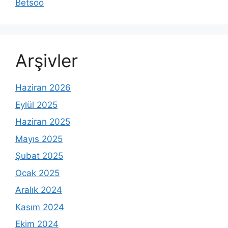
Betsoo
Arşivler
Haziran 2026
Eylül 2025
Haziran 2025
Mayıs 2025
Şubat 2025
Ocak 2025
Aralık 2024
Kasım 2024
Ekim 2024