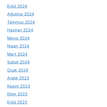
Eylül 2024
Ağustos 2024
Temmuz 2024
Haziran 2024
Mayıs 2024
Nisan 2024
Mart 2024
Şubat 2024
Ocak 2024
Aralık 2023
Kasım 2023
Ekim 2023
Eylül 2023