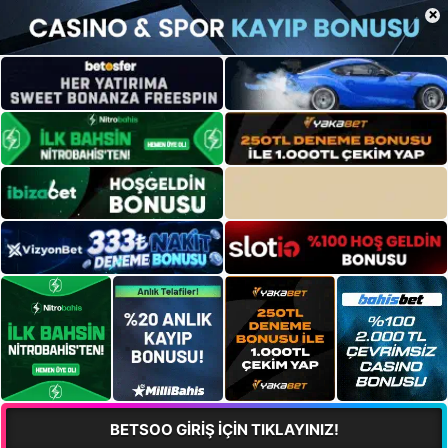
×
BETSOO GİRİŞ İÇİN TIKLAYINIZ!