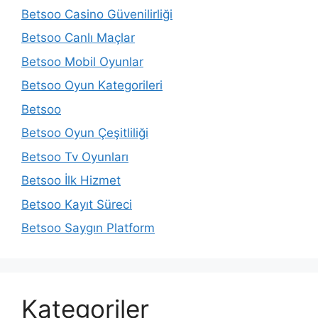
Betsoo Casino Güvenilirliği
Betsoo Canlı Maçlar
Betsoo Mobil Oyunlar
Betsoo Oyun Kategorileri
Betsoo
Betsoo Oyun Çeşitliliği
Betsoo Tv Oyunları
Betsoo İlk Hizmet
Betsoo Kayıt Süreci
Betsoo Saygın Platform
Kategoriler