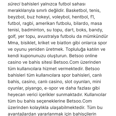
süreci
bahisleri yalnızca futbol sahası
meraklılarıyla sınırlı değildir. Basketbol, ​​tenis,
beyzbol, buz hokeyi, voleybol, hentbol, ​​f1,
futbol, ​​ragbi, amerikan futbolu, bilardo, masa
tenisi, badminton, su topu, dart, boks, bandy,
golf, yer topu, avustralya futbolu da mümkündür
Mma, bisiklet, kriket ve biatlon gibi onlarca spor
ve oyunu yeniden üretmek. Topluluğa katılın ve
kendi kuponunuzu oluşturun. Betsoo online
casino ve bahis sitesi Betsoo.Com üzerinden
tüm kullanıcılara hizmet vermektedir. Betsoo
bahisleri tüm kullanıcılara spor bahisleri, canlı
bahis, casino, canlı casino, slot oyunları, mini
oyunlar, piyango, e-spor ve daha fazlası gibi
heyecan verici içerikler sunmaktadır. Kullanıcılar
tüm bu bahis seçeneklerine Betsoo.Com
üzerinden kolaylıkla ulaşabilmektedir. Tüm bu
avantajlardan yararlanmak için bahisçilerin