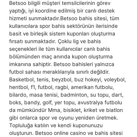
Betsoo bilgili müşteri temsilcilerinin görev
yaptığı, iyi koordine edilmiş bir canlı destek
hizmeti sunmaktadır.Betsoo bahis sitesi, tüm
kullanıcılara spor bahis sektörünün ilerisinde
basit ve birleşik sistem kuponları oluşturma
fırsatı sunmaktadır. Çoklu lig ve bahis
seçenekleri ile tüm kullanıcılar canlı bahis
bölümünden maç anında kupon oluşturma
imkanına sahiptir. Betsoo bahisleri yalnızca
futbol sahası meraklılarıyla sınırlı değildir.
Basketbol, ​​tenis, beyzbol, buz hokeyi, voleybol,
hentbol, ​​f1, futbol, ​​ragbi, amerikan futbolu,
bilardo, masa tenisi, badminton, su topu, dart,
boks, bandy, golf, yer topu, avustralya futbolu
da mümkündür Mma, bisiklet, kriket ve biatlon
gibi onlarca spor ve oyunu yeniden üretmek.
Topluluğa katılın ve kendi kuponunuzu
oluşturun. Betsoo online casino ve bahis sitesi