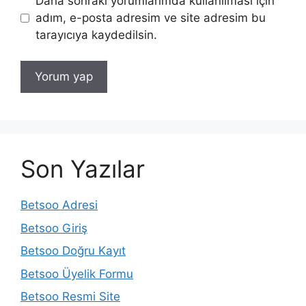
Daha sonraki yorumlarımda kullanılması için
adım, e-posta adresim ve site adresim bu
tarayıcıya kaydedilsin.
Son Yazılar
Betsoo Adresi
Betsoo Giriş
Betsoo Doğru Kayıt
Betsoo Üyelik Formu
Betsoo Resmi Site