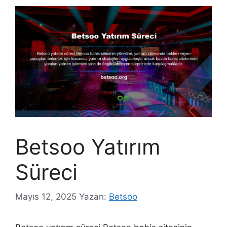
Betsoo Yatırım
Süreci
Mayıs 12, 2025
Yazarı:
Betsoo