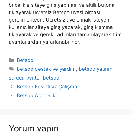
öncelikle siteye giriş yapması ve akıllı butona
tıklayarak ücretsiz Betsoo üyesi olması
gerekmektedir. Ücretsiz üye olmak isteyen
kullanıcılar siteye giriş yaparak, giriş kısmına
tıklayarak ve gerekli adımları tamamlayarak tüm
avantajlardan yararlanabilirler.
Kategoriler
Betsoo
Etiketler
betsoo destek ve yardım
,
betsoo yatırım
süreci
,
twitter betsoo
Betsoo Kesintisiz Çalışma
Betsoo Abonelik
Yorum yapın