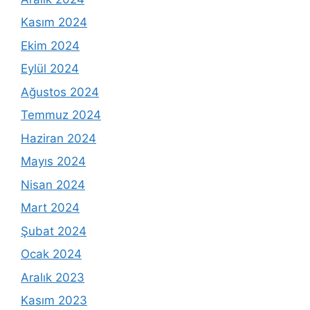
Kasım 2024
Ekim 2024
Eylül 2024
Ağustos 2024
Temmuz 2024
Haziran 2024
Mayıs 2024
Nisan 2024
Mart 2024
Şubat 2024
Ocak 2024
Aralık 2023
Kasım 2023