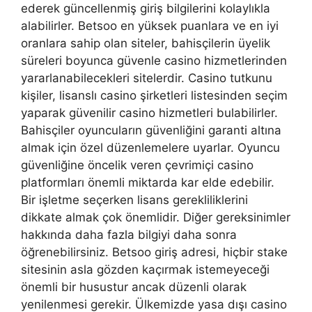
ederek güncellenmiş giriş bilgilerini kolaylıkla
alabilirler. Betsoo en yüksek puanlara ve en iyi
oranlara sahip olan siteler, bahisçilerin üyelik
süreleri boyunca güvenle casino hizmetlerinden
yararlanabilecekleri sitelerdir. Casino tutkunu
kişiler, lisanslı casino şirketleri listesinden seçim
yaparak güvenilir casino hizmetleri bulabilirler.
Bahisçiler oyuncuların güvenliğini garanti altına
almak için özel düzenlemelere uyarlar. Oyuncu
güvenliğine öncelik veren çevrimiçi casino
platformları önemli miktarda kar elde edebilir.
Bir işletme seçerken lisans gerekliliklerini
dikkate almak çok önemlidir. Diğer gereksinimler
hakkında daha fazla bilgiyi daha sonra
öğrenebilirsiniz. Betsoo giriş adresi, hiçbir stake
sitesinin asla gözden kaçırmak istemeyeceği
önemli bir husustur ancak düzenli olarak
yenilenmesi gerekir. Ülkemizde yasa dışı casino