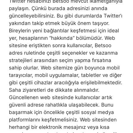
Twitter hesabınızı Betsoo mevcut ikametgâhıyla
paylaşın. Çünkü burada adresinizi anında
güncelleyebilirsiniz. Bu gibi durumlarda Twitter’ı
yakından takip etmek büyük önem taşıyor.
Bireylerin yeni bağlantılar keşfetmesi için ideal
yer, hesaplarının “hakkında” bölümüdür. Web
sitesine eriştikten sonra kullanıcılar, Betsoo
adres ruletinde çeşitli seçenekler ve kazanma
stratejileri arasından seçim yapma fırsatına
sahip olurlar. Web sitemize gün boyunca mobil
tarayıcılar, mobil uygulamalar, tabletler ve diğer
gibi çeşitli cihazlar aracılığıyla erişilebilmektedir.
Saha ziyaretleri de dikkate alınmalıdır.
Güncellenen web sitesinde kullanıcılar artık
güvenli adrese rahatlıkla ulaşabilecek. Bunu
başarmak için öncelikle çeşitli sosyal medya
platformlarını keşfetmelisiniz. Web sitesinden
herhangi bir elektronik mesajınız veya kısa