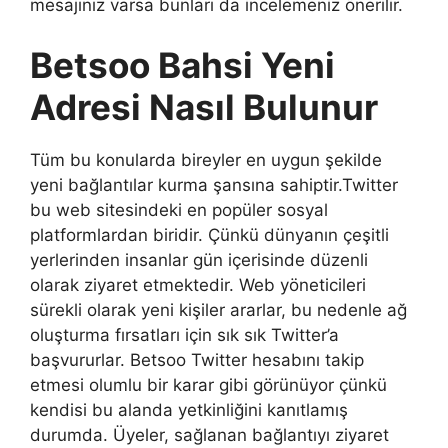
mesajınız varsa bunları da incelemeniz önerilir.
Betsoo Bahsi Yeni
Adresi Nasıl Bulunur
Tüm bu konularda bireyler en uygun şekilde
yeni bağlantılar kurma şansına sahiptir.Twitter
bu web sitesindeki en popüler sosyal
platformlardan biridir. Çünkü dünyanın çeşitli
yerlerinden insanlar gün içerisinde düzenli
olarak ziyaret etmektedir. Web yöneticileri
sürekli olarak yeni kişiler ararlar, bu nedenle ağ
oluşturma fırsatları için sık sık Twitter’a
başvururlar. Betsoo Twitter hesabını takip
etmesi olumlu bir karar gibi görünüyor çünkü
kendisi bu alanda yetkinliğini kanıtlamış
durumda. Üyeler, sağlanan bağlantıyı ziyaret