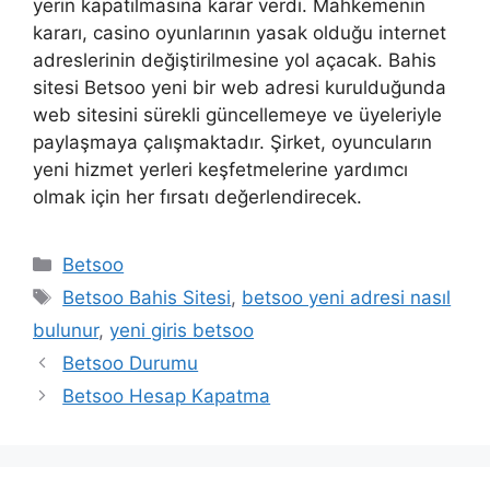
yerin kapatılmasına karar verdi. Mahkemenin
kararı, casino oyunlarının yasak olduğu internet
adreslerinin değiştirilmesine yol açacak. Bahis
sitesi Betsoo yeni bir web adresi kurulduğunda
web sitesini sürekli güncellemeye ve üyeleriyle
paylaşmaya çalışmaktadır. Şirket, oyuncuların
yeni hizmet yerleri keşfetmelerine yardımcı
olmak için her fırsatı değerlendirecek.
Kategoriler
Betsoo
Etiketler
Betsoo Bahis Sitesi
,
betsoo yeni adresi nasıl
bulunur
,
yeni giris betsoo
Betsoo Durumu
Betsoo Hesap Kapatma