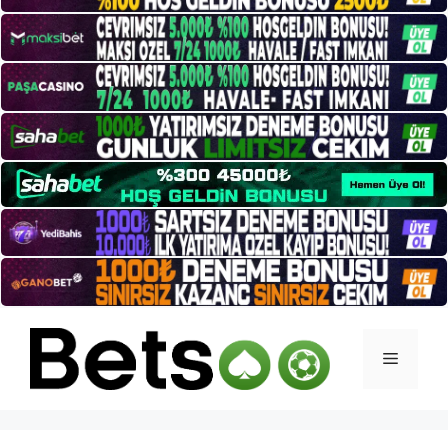
İçeriğe
atla
Menü