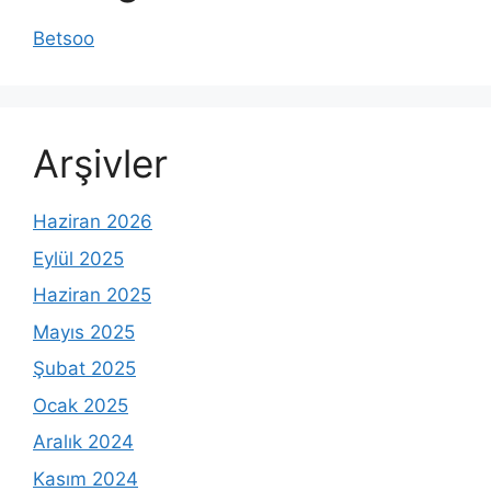
Betsoo
Arşivler
Haziran 2026
Eylül 2025
Haziran 2025
Mayıs 2025
Şubat 2025
Ocak 2025
Aralık 2024
Kasım 2024