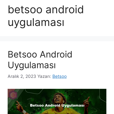
betsoo android
uygulaması
Betsoo Android
Uygulaması
Aralık 2, 2023
Yazarı:
Betsoo