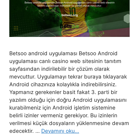
Betsoo android uygulaması Betsoo Android
uygulaması canlı casino web sitesinin tanıtım
sayfasından indirilebilir bir çözüm olarak
mevcuttur. Uygulamayı tekrar buraya tıklayarak
Android cihazınıza kolaylıkla indirebilirsiniz.
Yapmanız gerekenler basit fakat 3. parti bir
yazılım olduğu için doğru Android uygulamasını
kurabilmeniz için Android işletim sistemine
belirli izinler vermeniz gerekiyor. Bu izinlerin
verilmesi küçük dosyaların yüklenmesine devam
edecektir. …
Devamını oku…