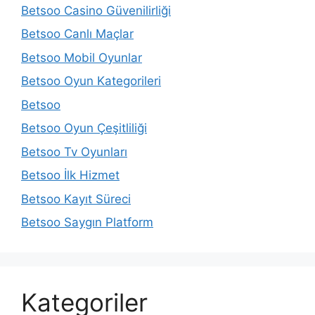
Betsoo Casino Güvenilirliği
Betsoo Canlı Maçlar
Betsoo Mobil Oyunlar
Betsoo Oyun Kategorileri
Betsoo
Betsoo Oyun Çeşitliliği
Betsoo Tv Oyunları
Betsoo İlk Hizmet
Betsoo Kayıt Süreci
Betsoo Saygın Platform
Kategoriler