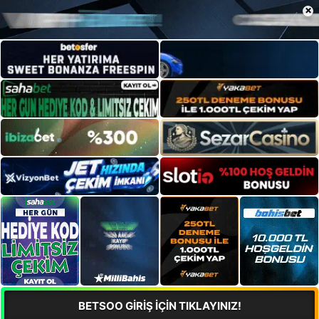
×
BETSOO GİRİŞ İÇİN TIKLAYINIZ!