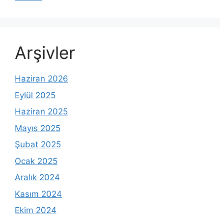
Arşivler
Haziran 2026
Eylül 2025
Haziran 2025
Mayıs 2025
Şubat 2025
Ocak 2025
Aralık 2024
Kasım 2024
Ekim 2024