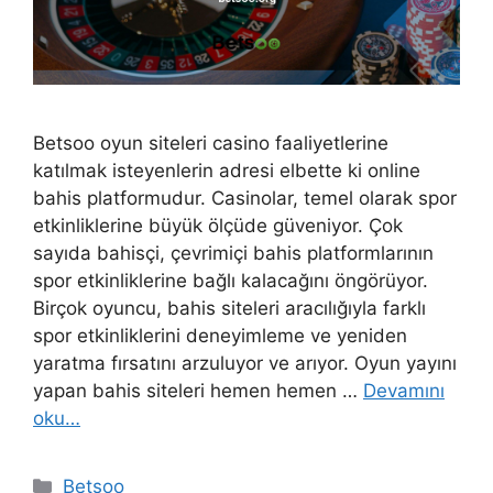
Betsoo oyun siteleri casino faaliyetlerine
katılmak isteyenlerin adresi elbette ki online
bahis platformudur. Casinolar, temel olarak spor
etkinliklerine büyük ölçüde güveniyor. Çok
sayıda bahisçi, çevrimiçi bahis platformlarının
spor etkinliklerine bağlı kalacağını öngörüyor.
Birçok oyuncu, bahis siteleri aracılığıyla farklı
spor etkinliklerini deneyimleme ve yeniden
yaratma fırsatını arzuluyor ve arıyor. Oyun yayını
yapan bahis siteleri hemen hemen …
Devamını
oku…
Kategoriler
Betsoo