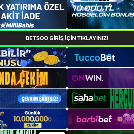
BETSOO GİRİŞ İÇİN TIKLAYINIZ!