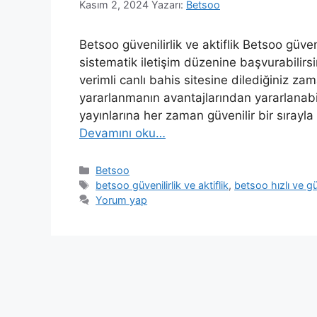
Kasım 2, 2024
Yazarı:
Betsoo
Betsoo güvenilirlik ve aktiflik Betsoo güvenil
sistematik iletişim düzenine başvurabilirsi
verimli canlı bahis sitesine dilediğiniz za
yararlanmanın avantajlarından yararlanabil
yayınlarına her zaman güvenilir bir sırayla
Devamını oku…
Kategoriler
Betsoo
Etiketler
betsoo güvenilirlik ve aktiflik
,
betsoo hızlı ve gü
Yorum yap