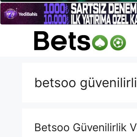
İçeriğe
atla
betsoo güvenilirli
Betsoo Güvenilirlik V