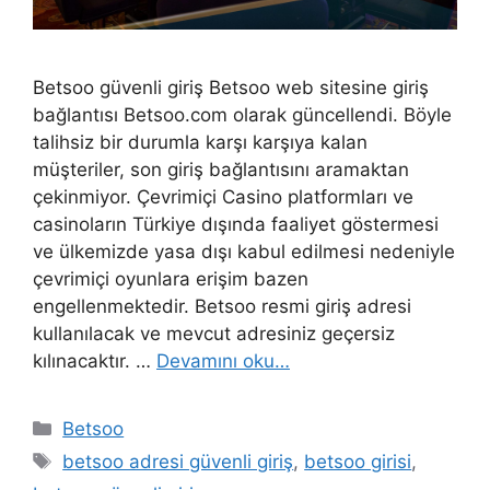
Betsoo güvenli giriş Betsoo web sitesine giriş
bağlantısı Betsoo.com olarak güncellendi. Böyle
talihsiz bir durumla karşı karşıya kalan
müşteriler, son giriş bağlantısını aramaktan
çekinmiyor. Çevrimiçi Casino platformları ve
casinoların Türkiye dışında faaliyet göstermesi
ve ülkemizde yasa dışı kabul edilmesi nedeniyle
çevrimiçi oyunlara erişim bazen
engellenmektedir. Betsoo resmi giriş adresi
kullanılacak ve mevcut adresiniz geçersiz
kılınacaktır. …
Devamını oku…
Kategoriler
Betsoo
Etiketler
betsoo adresi güvenli giriş
,
betsoo girisi
,