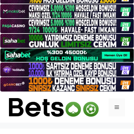
İçeriğe
atla
Menü