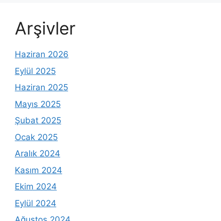
Arşivler
Haziran 2026
Eylül 2025
Haziran 2025
Mayıs 2025
Şubat 2025
Ocak 2025
Aralık 2024
Kasım 2024
Ekim 2024
Eylül 2024
Ağustos 2024