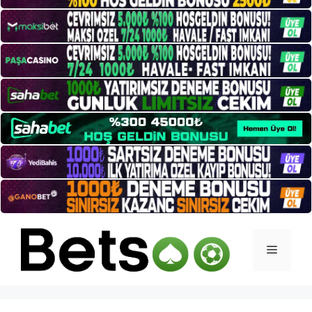
İçeriğe
atla
Menü