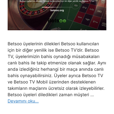
Betsoo üyelerinin dilekleri Betsoo kullanıcıları
için bir diğer yenilik ise Betsoo TV’dir. Betsoo
TV, üyelerimizin bahis oynadığı müsabakaları
canlı bahis ile takip etmenize olanak sağlar. Aynı
anda izlediğiniz herhangi bir maça anında canlı
bahis oynayabilirsiniz. Üyeler ayrıca Betsoo TV
ve Betsoo TV Mobil üzerinden desteklenen
takımların maçlarını ücretsiz olarak izleyebilirler.
Betsoo üyeleri diledikleri zaman müşteri …
Devamını oku…