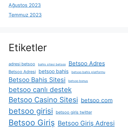
Ağustos 2023
Temmuz 2023
Etiketler
Betsoo Adres
adresi betsoo
bahis sitesi betsoo
betsoo bahis
Betsoo Adresi
betsoo bahis platformu
Betsoo Bahis Sitesi
betsoo bonus
betsoo canlı destek
Betsoo Casino Sitesi
betsoo com
betsoo girisi
betsoo giris twitter
Betsoo Giriş
Betsoo Giriş Adresi