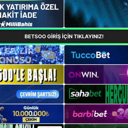
BETSOO GİRİŞ İÇİN TIKLAYINIZ!