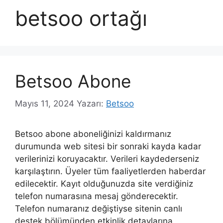
betsoo ortağı
Betsoo Abone
Mayıs 11, 2024
Yazarı:
Betsoo
Betsoo abone aboneliğinizi kaldırmanız
durumunda web sitesi bir sonraki kayda kadar
verilerinizi koruyacaktır. Verileri kaydederseniz
karşılaştırın. Üyeler tüm faaliyetlerden haberdar
edilecektir. Kayıt olduğunuzda site verdiğiniz
telefon numarasına mesaj gönderecektir.
Telefon numaranız değiştiyse sitenin canlı
destek bölümünden etkinlik detaylarına