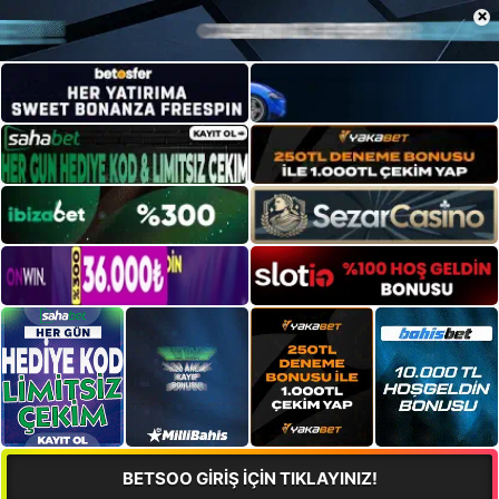
×
BETSOO GİRİŞ İÇİN TIKLAYINIZ!