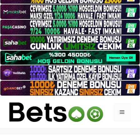
İçeriğe
atla
Menü