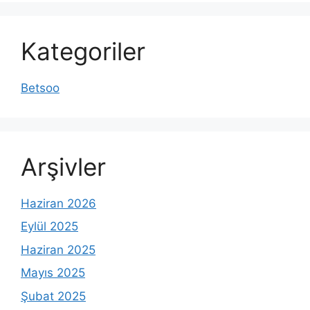
Kategoriler
Betsoo
Arşivler
Haziran 2026
Eylül 2025
Haziran 2025
Mayıs 2025
Şubat 2025