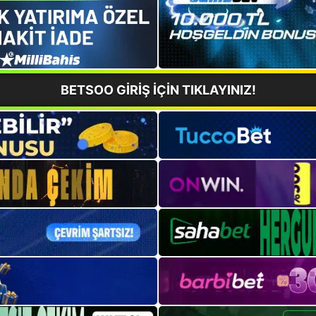
BETSOO GİRİŞ İÇİN TIKLAYINIZ!