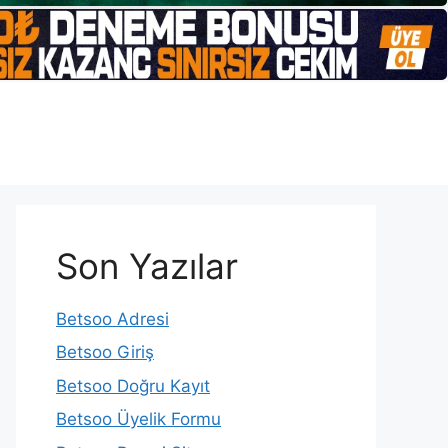
Son Yazılar
Betsoo Adresi
Betsoo Giriş
Betsoo Doğru Kayıt
Betsoo Üyelik Formu