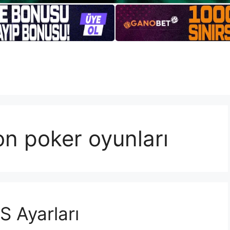
n poker oyunları
S Ayarları