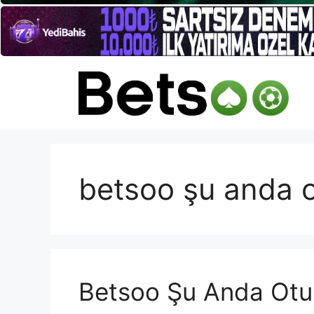
İçeriğe
atla
betsoo şu anda o
Betsoo Şu Anda Otur