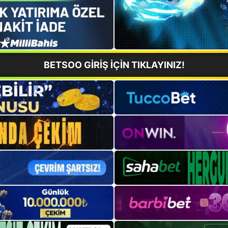
BETSOO GİRİŞ İÇİN TIKLAYINIZ!