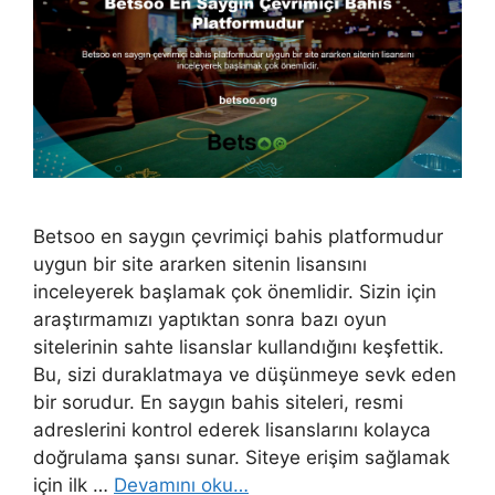
Betsoo en saygın çevrimiçi bahis platformudur
uygun bir site ararken sitenin lisansını
inceleyerek başlamak çok önemlidir. Sizin için
araştırmamızı yaptıktan sonra bazı oyun
sitelerinin sahte lisanslar kullandığını keşfettik.
Bu, sizi duraklatmaya ve düşünmeye sevk eden
bir sorudur. En saygın bahis siteleri, resmi
adreslerini kontrol ederek lisanslarını kolayca
doğrulama şansı sunar. Siteye erişim sağlamak
için ilk …
Devamını oku…