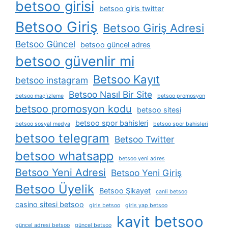
betsoo girisi
betsoo giris twitter
Betsoo Giriş
Betsoo Giriş Adresi
Betsoo Güncel
betsoo güncel adres
betsoo güvenlir mi
Betsoo Kayıt
betsoo instagram
Betsoo Nasıl Bir Site
betsoo maç i̇zleme
betsoo promosyon
betsoo promosyon kodu
betsoo sitesi
betsoo spor bahisleri
betsoo sosyal medya
betsoo spor bahisleri
betsoo telegram
Betsoo Twitter
betsoo whatsapp
betsoo yeni adres
Betsoo Yeni Adresi
Betsoo Yeni Giriş
Betsoo Üyelik
Betsoo Şikayet
canli betsoo
casino sitesi betsoo
giris betsoo
giris yap betsoo
kayit betsoo
güncel adresi betsoo
güncel betsoo