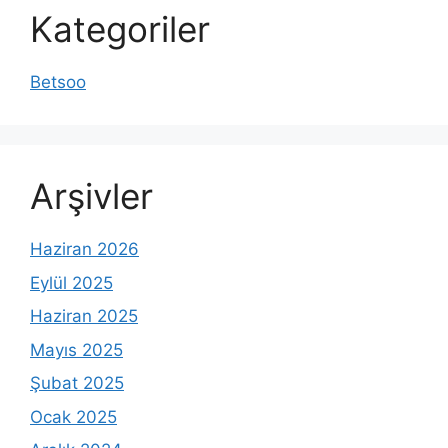
Kategoriler
Betsoo
Arşivler
Haziran 2026
Eylül 2025
Haziran 2025
Mayıs 2025
Şubat 2025
Ocak 2025