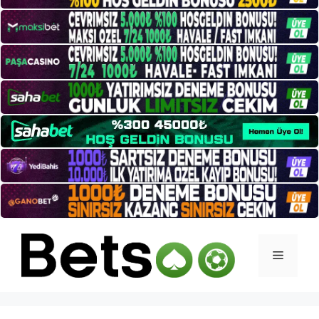
İçeriğe
atla
Menü