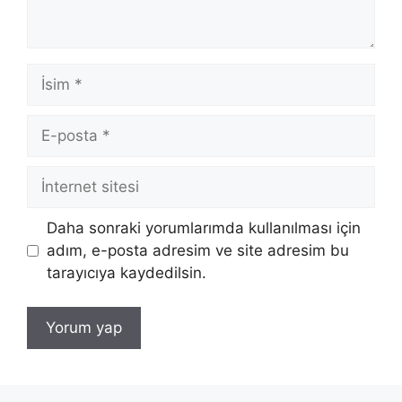
İsim
E-
posta
İnternet
sitesi
Daha sonraki yorumlarımda kullanılması için
adım, e-posta adresim ve site adresim bu
tarayıcıya kaydedilsin.