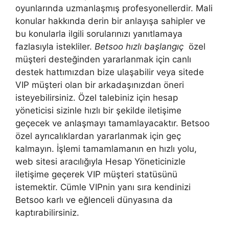
oyunlarında uzmanlaşmış profesyonellerdir. Mali
konular hakkında derin bir anlayışa sahipler ve
bu konularla ilgili sorularınızı yanıtlamaya
fazlasıyla istekliler.
Betsoo hızlı başlangıç ​​
özel
müşteri desteğinden yararlanmak için canlı
destek hattımızdan bize ulaşabilir veya sitede
VIP müşteri olan bir arkadaşınızdan öneri
isteyebilirsiniz. Özel talebiniz için hesap
yöneticisi sizinle hızlı bir şekilde iletişime
geçecek ve anlaşmayı tamamlayacaktır. Betsoo
özel ayrıcalıklardan yararlanmak için geç
kalmayın. İşlemi tamamlamanın en hızlı yolu,
web sitesi aracılığıyla Hesap Yöneticinizle
iletişime geçerek VIP müşteri statüsünü
istemektir. Cümle VIPnin yanı sıra kendinizi
Betsoo karlı ve eğlenceli dünyasına da
kaptırabilirsiniz.