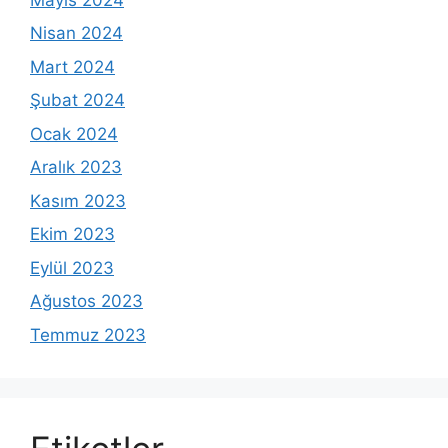
Nisan 2024
Mart 2024
Şubat 2024
Ocak 2024
Aralık 2023
Kasım 2023
Ekim 2023
Eylül 2023
Ağustos 2023
Temmuz 2023