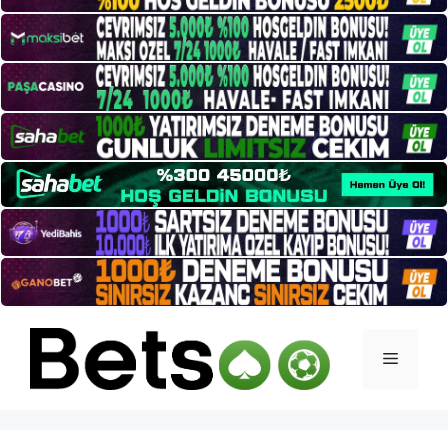
İçeriğe
atla
Menü