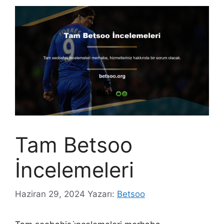
Tam Betsoo
İncelemeleri
Haziran 29, 2024
Yazarı:
Betsoo