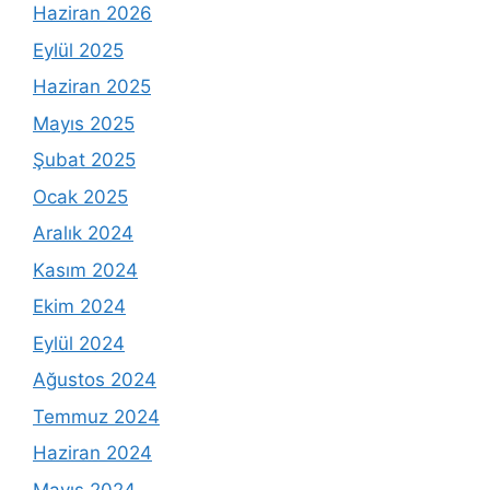
Haziran 2026
Eylül 2025
Haziran 2025
Mayıs 2025
Şubat 2025
Ocak 2025
Aralık 2024
Kasım 2024
Ekim 2024
Eylül 2024
Ağustos 2024
Temmuz 2024
Haziran 2024
Mayıs 2024