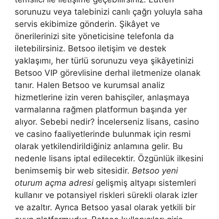
sorunuzu veya talebinizi canlı çağrı yoluyla saha
servis ekibimize gönderin. Şikâyet ve
önerilerinizi site yöneticisine telefonla da
iletebilirsiniz. Betsoo iletişim ve destek
yaklaşımı, her türlü sorunuzu veya şikâyetinizi
Betsoo VIP görevlisine derhal iletmenize olanak
tanır. Halen Betsoo ve kurumsal analiz
hizmetlerine izin veren bahisçiler, anlaşmaya
varmalarına rağmen platformun başında yer
alıyor. Sebebi nedir? İncelerseniz lisans, casino
ve casino faaliyetlerinde bulunmak için resmi
olarak yetkilendirildiğiniz anlamına gelir. Bu
nedenle lisans iptal edilecektir. Özgünlük ilkesini
benimsemiş bir web sitesidir.
Betsoo yeni
oturum açma adresi
gelişmiş altyapı sistemleri
kullanır ve potansiyel riskleri sürekli olarak izler
ve azaltır. Ayrıca Betsoo yasal olarak yetkili bir