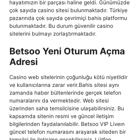
hayatımızın bir parçası haline geldi. Günümüzde
çok sayıda casino sitesi bulunmaktadır. Türkiye
pazarında çok sayıda çevrimiçi bahis platformu
bulunmaktadır. Bu durum güvenilir casino
sitelerini bulmayı zorlaştırmaktadır.
Betsoo Yeni Oturum Açma
Adresi
Casino web sitelerinin çoğunluğu kötü niyetlidir
ve kullanıcılarına zarar verir.Bahis sitesi aynı
zamanda haber bültenlerinde gerçek telefon
numaralarını da vermektedir. Web sitesi
üzerinden saha temsilcisine ulaşabilirsiniz. Bu
kapsamda sitenin resmi ve güncel iletişim
bilgilerinden faydalanılabilir. Betsoo VIP Liveın
güncel telefon numarasını arayarak siteden bir
temsilci ile iletişime geçebilirsiniz. Lütfen