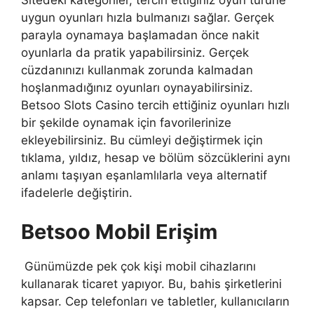
Sitedeki kategoriler, tercih ettiğiniz oyun türüne
uygun oyunları hızla bulmanızı sağlar. Gerçek
parayla oynamaya başlamadan önce nakit
oyunlarla da pratik yapabilirsiniz. Gerçek
cüzdanınızı kullanmak zorunda kalmadan
hoşlanmadığınız oyunları oynayabilirsiniz.
Betsoo Slots Casino tercih ettiğiniz oyunları hızlı
bir şekilde oynamak için favorilerinize
ekleyebilirsiniz. Bu cümleyi değiştirmek için
tıklama, yıldız, hesap ve bölüm sözcüklerini aynı
anlamı taşıyan eşanlamlılarla veya alternatif
ifadelerle değiştirin.
Betsoo Mobil Erişim
Günümüzde pek çok kişi mobil cihazlarını
kullanarak ticaret yapıyor. Bu, bahis şirketlerini
kapsar. Cep telefonları ve tabletler, kullanıcıların