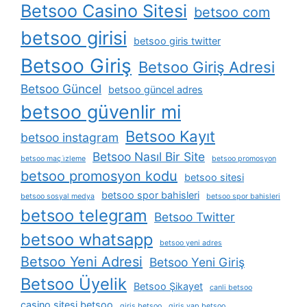
Betsoo Casino Sitesi
betsoo com
betsoo girisi
betsoo giris twitter
Betsoo Giriş
Betsoo Giriş Adresi
Betsoo Güncel
betsoo güncel adres
betsoo güvenlir mi
Betsoo Kayıt
betsoo instagram
Betsoo Nasıl Bir Site
betsoo maç i̇zleme
betsoo promosyon
betsoo promosyon kodu
betsoo sitesi
betsoo spor bahisleri
betsoo sosyal medya
betsoo spor bahisleri
betsoo telegram
Betsoo Twitter
betsoo whatsapp
betsoo yeni adres
Betsoo Yeni Adresi
Betsoo Yeni Giriş
Betsoo Üyelik
Betsoo Şikayet
canli betsoo
casino sitesi betsoo
giris betsoo
giris yap betsoo