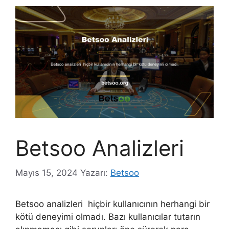
Betsoo Analizleri
Mayıs 15, 2024
Yazarı:
Betsoo
Betsoo analizleri hiçbir kullanıcının herhangi bir
kötü deneyimi olmadı. Bazı kullanıcılar tutarın