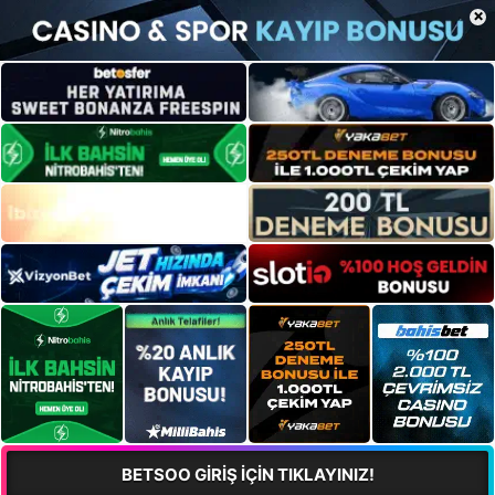
×
BETSOO GİRİŞ İÇİN TIKLAYINIZ!