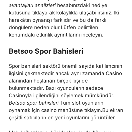
avantajları analizleri
hesabınızdaki hediye
kutusuna tıklayarak kolaylıkla ulaşabilirsiniz. İki
harekâtın oynanışı farklıdır ve bu da farklı
döngülere neden olur.Lütfen belirtilen
konumdaki etkinlik ayrıntılarını inceleyin.
Betsoo Spor Bahisleri
Spor bahisleri sektörü önemli sayıda katılımcının
ilgisini çekmektedir ancak aynı zamanda Casino
alanından hoşlanan birçok kişi de
bulunmaktadır. Bazı oyuncuların sadece
Casinoyla ilgilendiğini söylemek mümkündür.
Betsoo spor bahisleri
Tüm slot oyunlarını
oynamak için casino menüsüne tıklayın.Bu ekran
çeşitli satıcıların en yeni oyunlarını görüntüler.