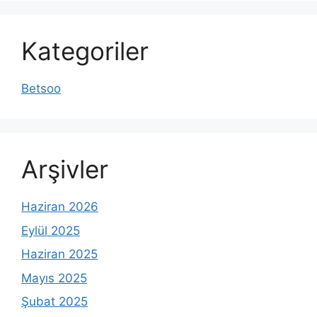
Kategoriler
Betsoo
Arşivler
Haziran 2026
Eylül 2025
Haziran 2025
Mayıs 2025
Şubat 2025