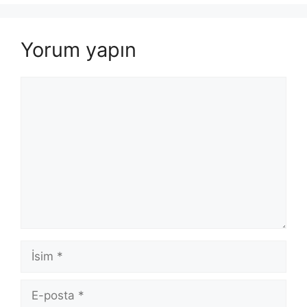
Yorum yapın
Yorum
İsim
E-
posta