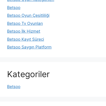
Betsoo
Betsoo Oyun Çeşitliliği
Betsoo Tv Oyunları
Betsoo İlk Hizmet
Betsoo Kayıt Süreci
Betsoo Saygın Platform
Kategoriler
Betsoo