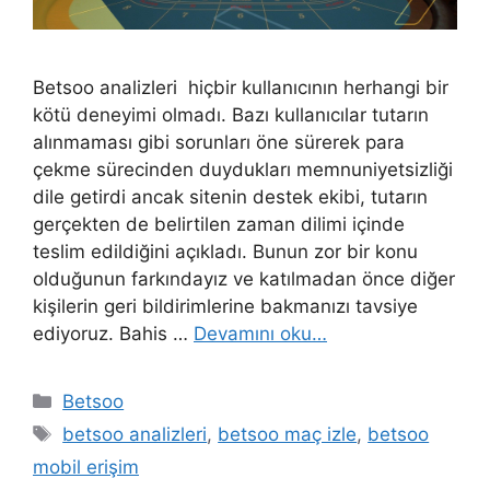
Betsoo analizleri hiçbir kullanıcının herhangi bir
kötü deneyimi olmadı. Bazı kullanıcılar tutarın
alınmaması gibi sorunları öne sürerek para
çekme sürecinden duydukları memnuniyetsizliği
dile getirdi ancak sitenin destek ekibi, tutarın
gerçekten de belirtilen zaman dilimi içinde
teslim edildiğini açıkladı. Bunun zor bir konu
olduğunun farkındayız ve katılmadan önce diğer
kişilerin geri bildirimlerine bakmanızı tavsiye
ediyoruz. Bahis …
Devamını oku…
Kategoriler
Betsoo
Etiketler
betsoo analizleri
,
betsoo maç izle
,
betsoo
mobil erişim