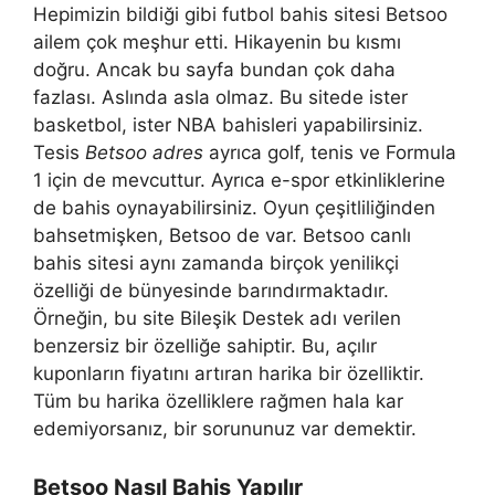
Hepimizin bildiği gibi futbol bahis sitesi Betsoo
ailem çok meşhur etti. Hikayenin bu kısmı
doğru. Ancak bu sayfa bundan çok daha
fazlası. Aslında asla olmaz. Bu sitede ister
basketbol, ister NBA bahisleri yapabilirsiniz.
Tesis
Betsoo adres
ayrıca golf, tenis ve Formula
1 için de mevcuttur. Ayrıca e-spor etkinliklerine
de bahis oynayabilirsiniz. Oyun çeşitliliğinden
bahsetmişken, Betsoo de var. Betsoo canlı
bahis sitesi aynı zamanda birçok yenilikçi
özelliği de bünyesinde barındırmaktadır.
Örneğin, bu site Bileşik Destek adı verilen
benzersiz bir özelliğe sahiptir. Bu, açılır
kuponların fiyatını artıran harika bir özelliktir.
Tüm bu harika özelliklere rağmen hala kar
edemiyorsanız, bir sorununuz var demektir.
Betsoo Nasıl Bahis Yapılır