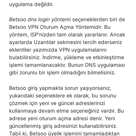
uygulama değildir.
Betsoo dns login yöntemi
seçeneklerden biri de
Betsoo VPN Oturum Açma Yöntemidir. Bu
yöntem, ISP’nizden tam olarak yararlanır. Ancak
ayarlarda Uzantılar sekmesini tercih ederseniz
eklentiler yazımızda VPN uygulamalarını
bulabilirsiniz. İndirme, yükleme ve etkinleştirme
işlemi tamamlanacaktır. Bunun DNS uygulaması
gibi zorunlu bir işlem olmadığını bilmelisiniz.
Betsoo giriş yapmakta sorun yaşıyorsanız,
yukarıdaki seçeneklere ek olarak, bu sorunu
çözmek için yeni ve güncel adreslerinizi
kullanmaya devam etme seçeneğiniz vardır. Bu
adrese yeni oturum açma adresi denir. Yeni
güncellenmiş giriş adresinizi kullanabilirsiniz.
Tabii ki, Betsoo üyelik işlemini tamamladıktan