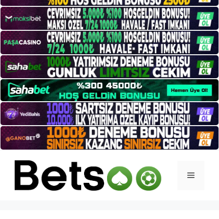
İçeriğe
atla
Menü