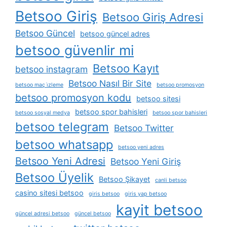
Betsoo Giriş
Betsoo Giriş Adresi
Betsoo Güncel
betsoo güncel adres
betsoo güvenlir mi
Betsoo Kayıt
betsoo instagram
Betsoo Nasıl Bir Site
betsoo maç i̇zleme
betsoo promosyon
betsoo promosyon kodu
betsoo sitesi
betsoo spor bahisleri
betsoo sosyal medya
betsoo spor bahisleri
betsoo telegram
Betsoo Twitter
betsoo whatsapp
betsoo yeni adres
Betsoo Yeni Adresi
Betsoo Yeni Giriş
Betsoo Üyelik
Betsoo Şikayet
canli betsoo
casino sitesi betsoo
giris betsoo
giris yap betsoo
kayit betsoo
güncel adresi betsoo
güncel betsoo