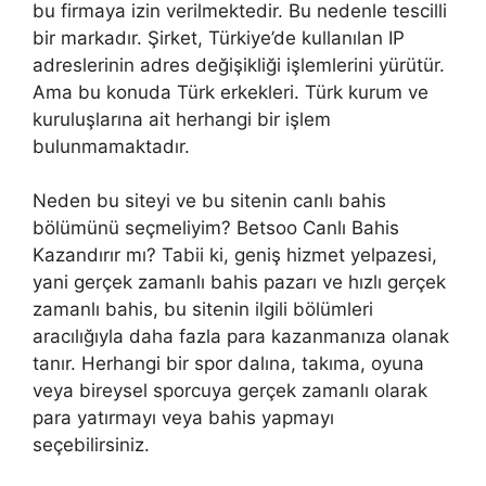
bu firmaya izin verilmektedir. Bu nedenle tescilli
bir markadır. Şirket, Türkiye’de kullanılan IP
adreslerinin adres değişikliği işlemlerini yürütür.
Ama bu konuda Türk erkekleri. Türk kurum ve
kuruluşlarına ait herhangi bir işlem
bulunmamaktadır.
Neden bu siteyi ve bu sitenin canlı bahis
bölümünü seçmeliyim? Betsoo Canlı Bahis
Kazandırır mı? Tabii ki, geniş hizmet yelpazesi,
yani gerçek zamanlı bahis pazarı ve hızlı gerçek
zamanlı bahis, bu sitenin ilgili bölümleri
aracılığıyla daha fazla para kazanmanıza olanak
tanır. Herhangi bir spor dalına, takıma, oyuna
veya bireysel sporcuya gerçek zamanlı olarak
para yatırmayı veya bahis yapmayı
seçebilirsiniz.