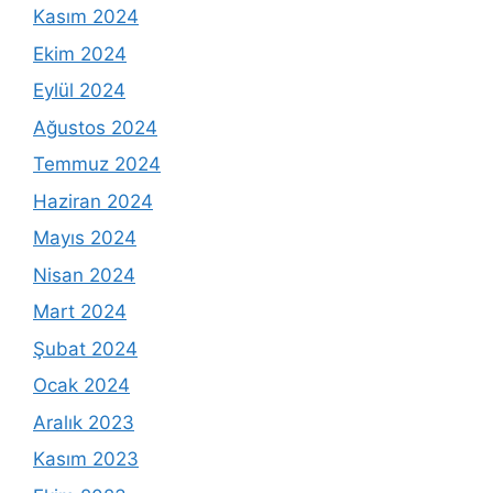
Kasım 2024
Ekim 2024
Eylül 2024
Ağustos 2024
Temmuz 2024
Haziran 2024
Mayıs 2024
Nisan 2024
Mart 2024
Şubat 2024
Ocak 2024
Aralık 2023
Kasım 2023