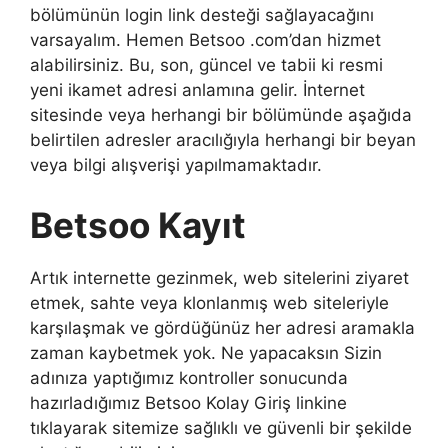
bölümünün login link desteği sağlayacağını
varsayalım. Hemen Betsoo .com’dan hizmet
alabilirsiniz. Bu, son, güncel ve tabii ki resmi
yeni ikamet adresi anlamına gelir. İnternet
sitesinde veya herhangi bir bölümünde aşağıda
belirtilen adresler aracılığıyla herhangi bir beyan
veya bilgi alışverişi yapılmamaktadır.
Betsoo Kayıt
Artık internette gezinmek, web sitelerini ziyaret
etmek, sahte veya klonlanmış web siteleriyle
karşılaşmak ve gördüğünüz her adresi aramakla
zaman kaybetmek yok. Ne yapacaksın Sizin
adınıza yaptığımız kontroller sonucunda
hazırladığımız Betsoo Kolay Giriş linkine
tıklayarak sitemize sağlıklı ve güvenli bir şekilde