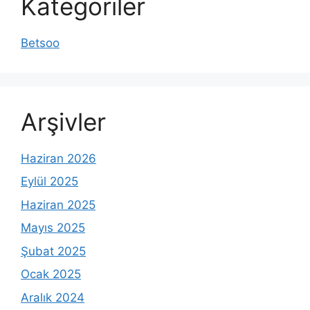
Kategoriler
Betsoo
Arşivler
Haziran 2026
Eylül 2025
Haziran 2025
Mayıs 2025
Şubat 2025
Ocak 2025
Aralık 2024