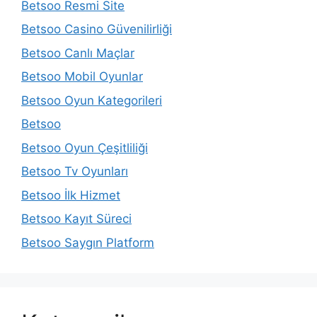
Betsoo Resmi Site
Betsoo Casino Güvenilirliği
Betsoo Canlı Maçlar
Betsoo Mobil Oyunlar
Betsoo Oyun Kategorileri
Betsoo
Betsoo Oyun Çeşitliliği
Betsoo Tv Oyunları
Betsoo İlk Hizmet
Betsoo Kayıt Süreci
Betsoo Saygın Platform