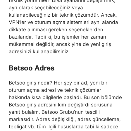
teknik yöntemler? DNS ayarlarını değiştirmek,
ayrı olarak seçebileceğiniz veya
kullanabileceğiniz bir teknik çözümdür. Ancak,
VPN’ler ve oturum açma sistemleri aynı alanda
dikkate alınması gereken seçeneklerden
bazılarıdır. Tabii ki, bu işlemler her zaman
mükemmel değildir, ancak yine de yeni giriş
adresinizi kullanabilirsiniz.
Betsoo Adres
Betsoo giriş nedir? Her şey bir ad, yeni bir
oturum açma adresi ve teknik çözümler
hakkında kısa bilgilerle başladı. Bu son bölümde
Betsoo giriş adresini kim değiştirdi sorusuna
yanıt bulalım. Betsoo Grubu’nun tescilli
markasıdır. Adres değişikliği, adres güncelleme,
tebligat vb. tüm ilgili hususlarda tabi ki sadece