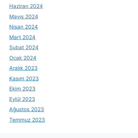
Haziran 2024
Mayıs 2024
Nisan 2024
Mart 2024
Şubat 2024
Ocak 2024
Aralık 2023
Kasım 2023
Ekim 2023
Eylül 2023
Ağustos 2023
Temmuz 2023