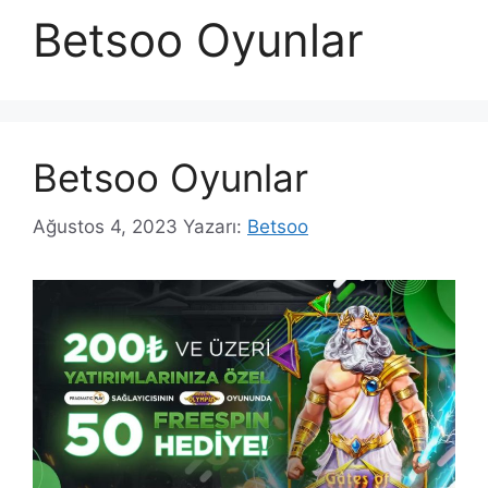
Betsoo Oyunlar
Betsoo Oyunlar
Ağustos 4, 2023
Yazarı:
Betsoo