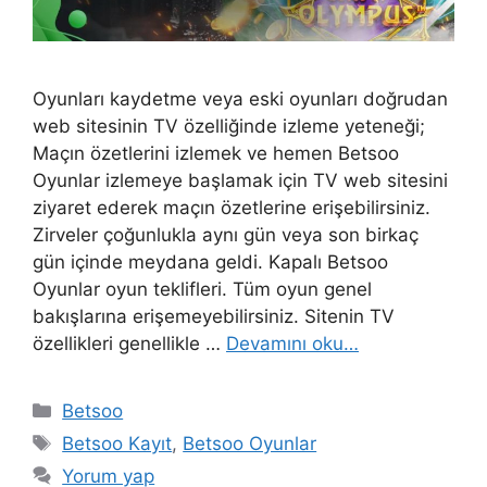
Oyunları kaydetme veya eski oyunları doğrudan
web sitesinin TV özelliğinde izleme yeteneği;
Maçın özetlerini izlemek ve hemen Betsoo
Oyunlar izlemeye başlamak için TV web sitesini
ziyaret ederek maçın özetlerine erişebilirsiniz.
Zirveler çoğunlukla aynı gün veya son birkaç
gün içinde meydana geldi. Kapalı Betsoo
Oyunlar oyun teklifleri. Tüm oyun genel
bakışlarına erişemeyebilirsiniz. Sitenin TV
özellikleri genellikle …
Devamını oku…
Kategoriler
Betsoo
Etiketler
Betsoo Kayıt
,
Betsoo Oyunlar
Yorum yap